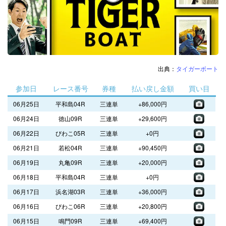
出典：
タイガーボート
参加日
レース番号
券種
払い戻し金額
買い目
06月25日
平和島04R
三連単
+86,000円
06月24日
徳山09R
三連単
+29,600円
06月22日
びわこ05R
三連単
+0円
06月21日
若松04R
三連単
+90,450円
06月19日
丸亀09R
三連単
+20,000円
06月18日
平和島04R
三連単
+0円
06月17日
浜名湖03R
三連単
+36,000円
06月16日
びわこ06R
三連単
+20,800円
06月15日
鳴門09R
三連単
+69,400円