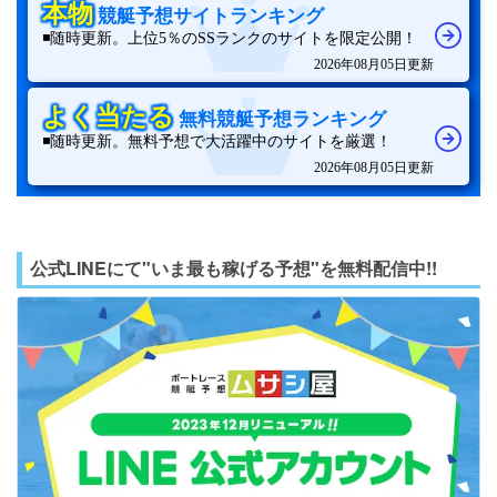
本物
競艇予想サイトランキング
◾️随時更新。上位5％のSSランクのサイトを限定公開！
2026年08月05日更新
よく当たる
無料競艇予想ランキング
◾️随時更新。無料予想で大活躍中のサイトを厳選！
2026年08月05日更新
公式LINEにて"いま最も稼げる予想"を無料配信中!!