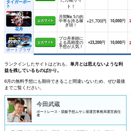
タイガーボー
ト
ト！
月間No.1の的
+21,700円
中率を誇る稼
10,000円
ぎ頭！
花舟
プロ舟券師に
よる高精度の
+23,200円
10,000円
予想が人気！
ボートプラザ
ランクインしたサイトはどれも、
単月とは思えないような利
益を残しているものばかり。
6月の無料予想にも期待できること間違いないため、ぜひ最後
までご覧ください。
今田武蔵
ボートレース・競艇予想ムサシ屋運営事務局運営責任
者