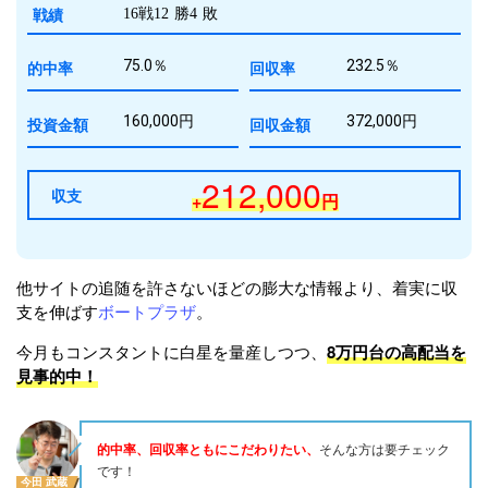
戦
績
16戦12
勝4
敗
06月03日
戸田05R
三連単
+19,500円
％
％
的中率
75.0
回収率
232.5
160,000
372,000
投資金額
円
回収金額
円
212,000
収支
+
円
他サイトの追随を許さないほどの膨大な情報より、着実に収
支を伸ばす
ボートプラザ
。
今月もコンスタントに白星を量産しつつ、
8万円台の高配当を
見事的中！
的中率、回収率ともにこだわりたい、
そんな方は要チェック
です！
今田 武蔵