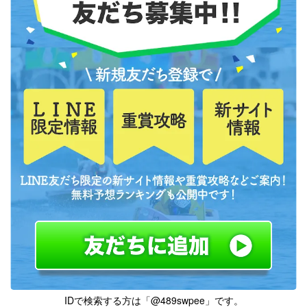
IDで検索する方は「@489swpee」です。