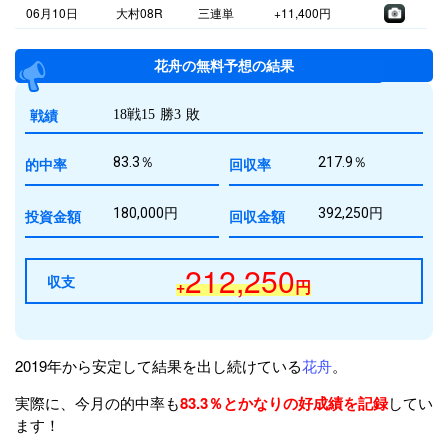
06月10日
大村08R
三連単
+11,400円
06月09日
丸亀10R
三連単
+37,000円
花舟の無料予想の結果
06月07日
若松08R
三連単
+38,400円
06月06日
蒲郡10R
三連単
+40,650円
戦
績
18戦15
勝3
敗
06月05日
児島03R
三連単
+27,300円
06月03日
住之江09R
三連単
+19,950円
％
％
的中率
83.3
回収率
217.9
06月02日
住之江08R
三連単
+21,000円
180,000
392,250
投資金額
円
回収金額
円
212,250
収支
+
円
2019年から安定して結果を出し続けている
花舟
。
実際に、今月の的中率も
83.3％とかなりの好成績を記録
してい
ます！