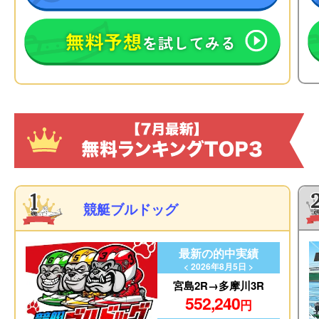
競艇ブルドッグ
最新の的中実績
< 2026年8月5日 >
宮島2R→多摩川3R
552,240
円