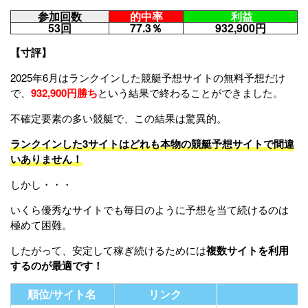
参加回数
的中率
利益
53回
77.3％
932,900円
【寸評】
2025年6月はランクインした競艇予想サイトの無料予想だけ
で、
932,900
円勝ち
という結果で終わることができました。
不確定要素の多い競艇で、この結果は驚異的。
ランクインした3サイトはどれも本物の競艇予想サイトで間違
いありません！
しかし・・・
いくら優秀なサイトでも毎日のように予想を当て続けるのは
極めて困難。
したがって、安定して稼ぎ続けるためには
複数サイトを利用
するのが最適です！
順位/サイト名
リンク