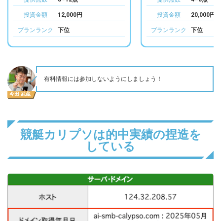
投資金額
12,000
円
投資金額
20,000
円
プランランク
下位
プランランク
下位
有料情報には参加しないようにしましょう！
今田 武蔵
競艇カリプソは的中実績の捏造を
している