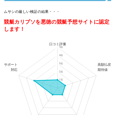
ムサシの厳しい検証の結果・・・
競艇カリプソを悪徳の競艇予想サイトに認定
します！