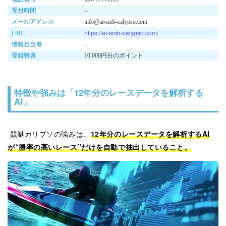
受付時間
–
メールアドレス
info@ai-smb-calypso.com
https://ai-smb-calypso.com/
URL
情報担当者
–
登録特典
10,000円分のポイント
特徴や強みは「12年分のレースデータを解析する
AI」
12年分のレースデータを解析するAI
競艇カリプソの強みは、
が“勝率の高いレース”だけを自動で抽出しているこ
と。