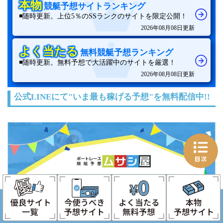
本物
競艇予想サイトランキング
◾️随時更新。上位5％のSSランクのサイトを限定公開！
2026年08月08日更新
よく当たる
無料競艇予想ランキング
◾️随時更新。無料予想で大活躍中のサイトを厳選！
2026年08月08日更新
公式LINEにて"いま最も稼げる予想"を無料配信中!!