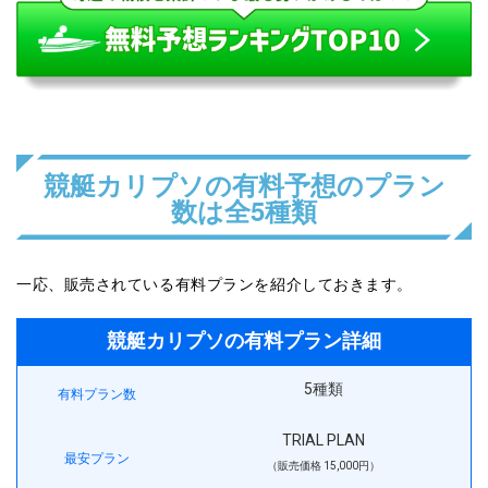
競艇カリプソの有料予想のプラン
数は全5種類
一応、販売されている有料プランを紹介しておきます。
競艇カリプソの有料プラン詳細
5種類
有料プラン数
TRIAL PLAN
最安プラン
（販売価格 15,000円）