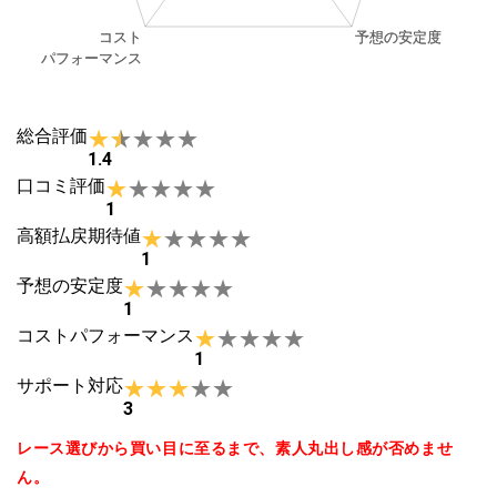
総合評価
1.4
口コミ評価
1
高額払戻期待値
1
予想の安定度
1
コストパフォーマンス
1
サポート対応
3
レース選びから買い目に至るまで、素人丸出し感が否めませ
ん。