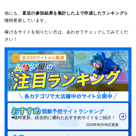
直近の参加結果を集計した上で作成したランキング
他にも、
を
随時更新しています。
稼げるサイトを知りたい方は、あわせてチェックしてみてくだ
さい！
おすすめ
競艇予想サイトランキング
◾️随時更新。総合的に優れたおすすめサイトをご紹介！
2026年08月08日更新