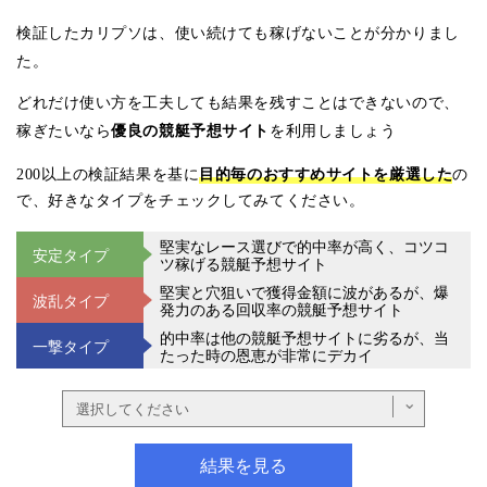
使い続けても稼げないことが分かりまし
検証したカリプソは、
た。
どれだけ使い方を工夫しても結果を残すことはできないので、
優良の競艇予想サイト
稼ぎたいなら
を利用しましょう
目的毎のおすすめサイトを厳選した
200以上の検証結果を基に
の
で、好きなタイプをチェックしてみてください。
堅実なレース選びで的中率が高く、コツコ
安定タイプ
ツ稼げる競艇予想サイト
堅実と穴狙いで獲得金額に波があるが、爆
波乱タイプ
発力のある回収率の競艇予想サイト
的中率は他の競艇予想サイトに劣るが、当
一撃タイプ
たった時の恩恵が非常にデカイ
結果を見る