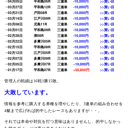
・04月05日
平和島06R
三連単
-10,000円
>>買い目
・03月27日
平和島12R
三連単
-10,000円
>>買い目
・03月21日
戸田08R
三連単
-10,000円
>>買い目
・03月14日
江戸川09R
三連単
-10,000円
>>買い目
・03月08日
児島11R
三連単
-10,000円
>>買い目
・03月01日
平和島09R
三連単
-10,000円
>>買い目
・02月28日
津08R
三連単
-10,000円
>>買い目
・02月22日
多摩川05R
三連単
-10,000円
>>買い目
・02月15日
平和島08R
三連単
-10,000円
>>買い目
・02月12日
江戸川05R
三連単
-10,000円
>>買い目
・02月07日
多摩川09R
三連単
-10,000円
>>買い目
・02月05日
多摩川07R
三連単
−10,000円
>>買い目
・01月17日
平和島07R
三連単
+56,800円
>>買い目
管理人の戦績は16戦1勝15敗。
大敗しています。
情報を参考に購入する券種を増やしたり、3連単の組み合わせを
4艇まで広げれば的中したレースもありますが・・。
それでは本命や対抗を打つ意味はありませんし、的中しなかっ