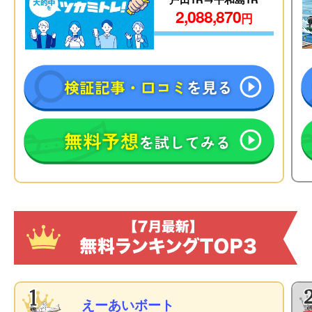
2,088,870
円
えーあいボート