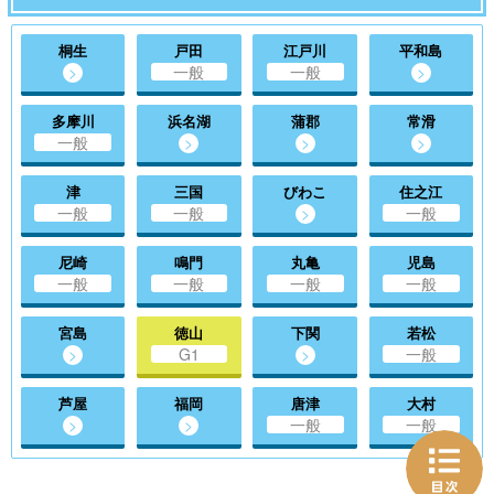
桐生
戸田
江戸川
平和島
>
一般
一般
>
多摩川
浜名湖
蒲郡
常滑
一般
>
>
>
津
三国
びわこ
住之江
一般
一般
>
一般
尼崎
鳴門
丸亀
児島
一般
一般
一般
一般
宮島
徳山
下関
若松
>
G1
>
一般
芦屋
福岡
唐津
大村
>
>
一般
一般