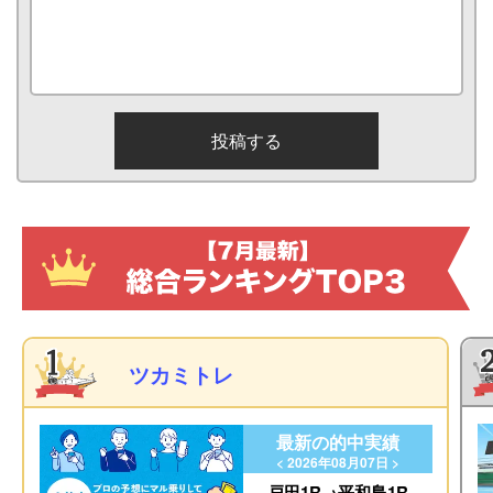
ツカミトレ
最新の的中実績
< 2026年08月07日 >
戸田1R→平和島1R