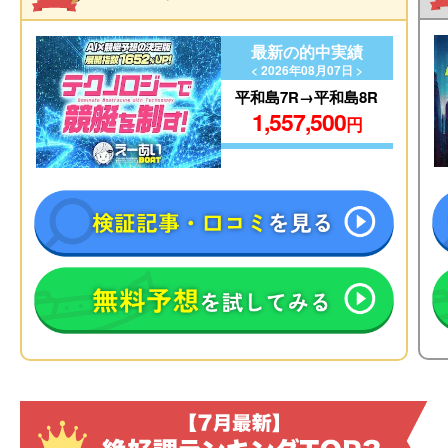
最新の的中実績
< 2026年08月07日 >
平和島7R→平和島8R
1,557,500
円