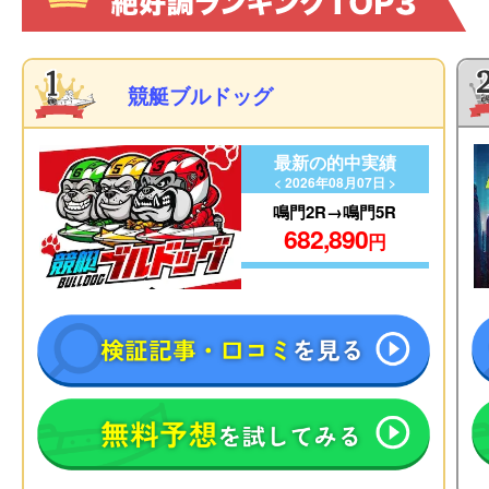
競艇ブルドッグ
最新の的中実績
< 2026年08月07日 >
鳴門2R→鳴門5R
682,890
円