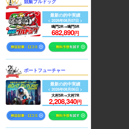
競艇ブルドッグ
最新の的中実績
< 2026年08月07日 >
鳴門2R→鳴門5R
682,890
円
ボートフューチャー
最新の的中実績
< 2026年08月06日 >
大村5R→大村7R
2,208,340
円