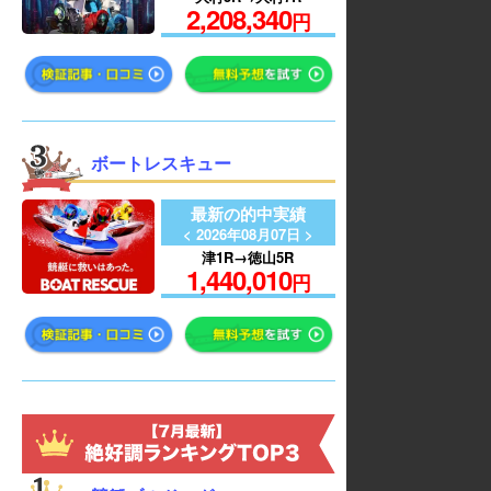
2,208,340
円
ボートレスキュー
最新の的中実績
< 2026年08月07日 >
津1R→徳山5R
1,440,010
円