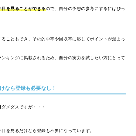
い目を見ることができる
ので、自分の予想の参考にするにはぴっ
。
することもでき、その的中率や回収率に応じてポイントが溜まっ
ランキングに掲載されるため、自分の実力を試したい方にとって
けなら登録も必要なし！
艇ダメダスですが・・・
い目を見るだけなら登録も不要になっています。