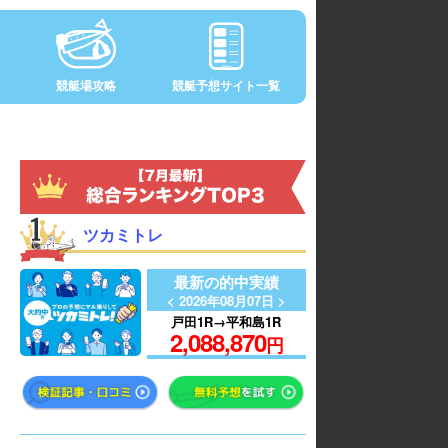
競艇場攻略
競艇予想サイト一覧
ツカミトレ
最新の的中実績
< 2026年08月07日 >
戸田1R→平和島1R
2,088,870
円