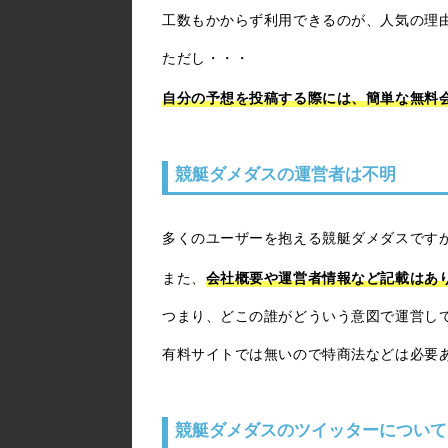
工数もかからず利用できるのが、人気の理
ただし・・・
自分の予想を投稿する際には、簡単な無料
競艇ダメダスの運営者は不明
多くのユーザーを抱える競艇ダメダスです
会社概要や運営者情報など記載はあ
また、
つまり、どこの誰がどういう意図で運営し
有料サイトでは無いので特商法などは必要
競艇ダメダスのツイッターについて