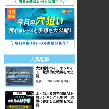
人気記事
大活躍中のイチオシサイ
ト！驚異的な戦績を大公
開！
更新日：2026年08月06日
よく当たる無料競艇AI予
想ランキングTOP10！実
際に参加した結果も大公
開！