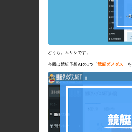
どうも。ムサシです。
競艇ダメダス
今回は競艇予想AIの1つ「
」を