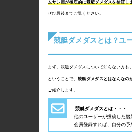
ムサシ屋が徹底的に競艇ダメダスを検証し
ぜひ最後までご覧ください。
競艇ダメダスとは？ユ
まず、競艇ダメダスについて知らない方も
競艇ダメダスとはなんなの
ということで、
ご紹介します。
競艇ダメダスとは・・・
他のユーザーが投稿した競
会員登録すれば、自分の予