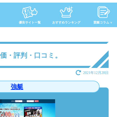
優良サイト一覧
おすすめランキング
競艇コラム
価・評判・口コミ。
2021年12月28日
強艇