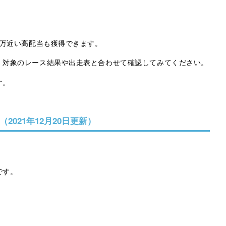
0万近い高配当も獲得できます。
、対象のレース結果や出走表と合わせて確認してみてください。
す。
021年12月20日更新）
です。