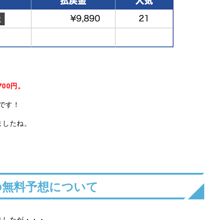
700円。
スです！
ましたね。
の無料予想について
ましたが・・・