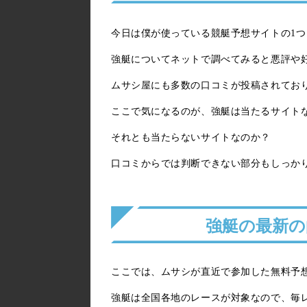
今日は僕が使っている競艇予想サイトの1つ
強艇についてネットで調べてみると悪評や
ムサシ屋にも多数の口コミが投稿されてお
ここで気になるのが、強艇は当たるサイト
それとも当たらないサイトなのか？
口コミからでは判断できない部分もしっか
強艇の最新の
ここでは、ムサシが直近で参加した無料予
強艇は全国各地のレースが対象なので、毎