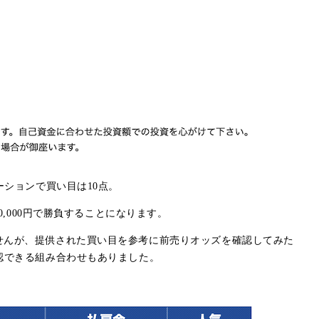
ーションで買い目は10点。
0,000円で勝負することになります。
せんが、提供された買い目を参考に前売りオッズを確認してみた
認できる組み合わせもありました。