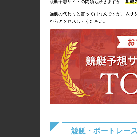
即戦
競艇予想サイトの閉鎖も続きますが、
ムサ
強艇の代わりと言ってはなんですが、
からアクセスしてください。
競艇・ボートレー