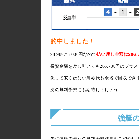
的中しました！
払い戻し金額は296,
98.9倍に3,000円なので
投資金額を差し引いても266,700円のプラ
決して安くはない舟券代も余裕で回収でき
次の無料予想にも期待しましょう！
強艇
先に強艇の最新の無料予想結果をご紹介し