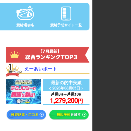
競艇場攻略
競艇予想サイト一覧
えーあいボート
最新の的中実績
< 2026年08月05日 >
芦屋8R→芦屋10R
1,279,200
円