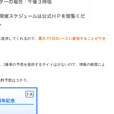
最大で1日3レースに参加することができ
に提供してくれるので、
、2連単の予想を提供するサイトは少ないので、情報の精度によ
無料予想はコチラ。