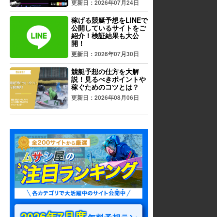
更新日：2026年07月24日
稼げる競艇予想をLINEで
公開しているサイトをご
紹介！検証結果も大公
開！
更新日：2026年07月30日
競艇予想の仕方を大解
説！見るべきポイントや
稼ぐためのコツとは？
更新日：2026年08月06日
2026年7月度