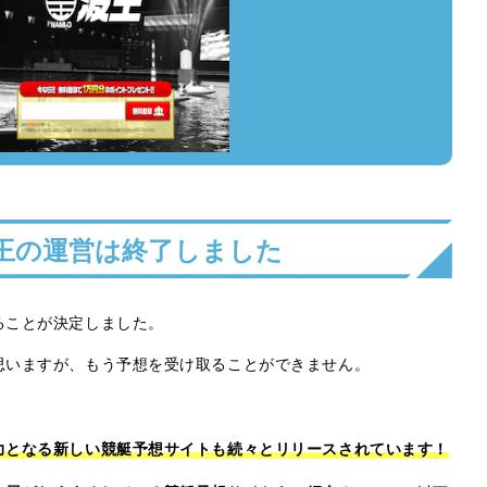
王の運営は終了しました
ることが決定しました。
思いますが、もう予想を受け取ることができません。
力となる新しい競艇予想サイトも続々とリリースされています！