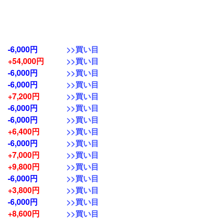
-6,000円
>>買い目
+54,000円
>>買い目
-6,000円
>>買い目
-6,000円
>>買い目
+7,200円
>>買い目
-6,000円
>>買い目
-6,000円
>>買い目
+6,400円
>>買い目
-6,000円
>>買い目
+7,000円
>>買い目
+9,800円
>>買い目
-6,000円
>>買い目
+3,800円
>>買い目
-6,000円
>>買い目
+8,600円
>>買い目