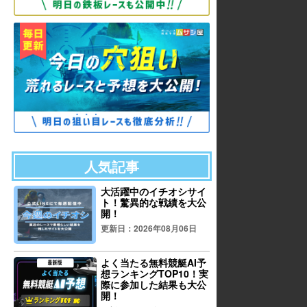
人気記事
大活躍中のイチオシサイ
ト！驚異的な戦績を大公
開！
更新日：2026年08月06日
よく当たる無料競艇AI予
想ランキングTOP10！実
際に参加した結果も大公
開！