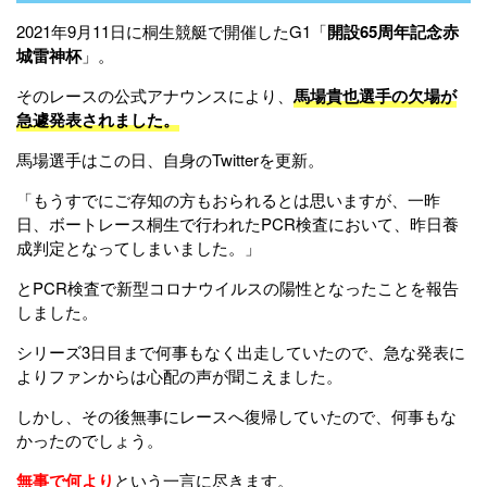
2021年9月11日に桐生競艇で開催したG1「
開設65周年記念赤
城雷神杯
」。
そのレースの公式アナウンスにより、
馬場貴也選手の欠場が
急遽発表されました。
馬場選手はこの日、自身のTwitterを更新。
「もうすでにご存知の方もおられるとは思いますが、一昨
日、ボートレース桐生で行われたPCR検査において、昨日養
成判定となってしまいました。」
とPCR検査で新型コロナウイルスの陽性となったことを報告
しました。
シリーズ3日目まで何事もなく出走していたので、急な発表に
よりファンからは心配の声が聞こえました。
しかし、その後無事にレースへ復帰していたので、何事もな
かったのでしょう。
無事で何より
という一言に尽きます。