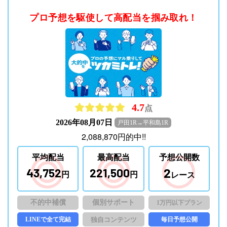
プロ予想を駆使して高配当を掴み取れ！
4.7
点
2026年08月07日
戸田1R→平和島1R
2,088,870
円
的中!!
平均配当
最高配当
予想公開数
2
43,752
221,500
円
円
レース
不的中補償
個別サポート
1万円以下プラン
LINEで全て完結
独自コンテンツ
毎日予想公開