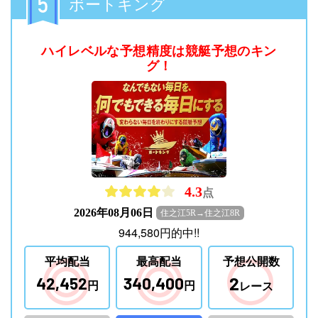
ボートキング
ハイレベルな予想精度は競艇予想のキン
グ！
4.3
点
2026年08月06日
住之江5R→住之江8R
944,580
円
的中!!
平均配当
最高配当
予想公開数
2
42,452
340,400
円
円
レース