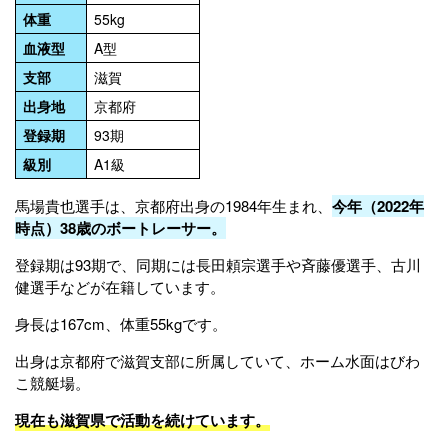
体重
55kg
血液型
A型
支部
滋賀
出身地
京都府
登録期
93期
級別
A1級
馬場貴也選手は、京都府出身の1984年生まれ、
今年（2022年
時点）38歳のボートレーサー。
登録期は93期で、同期には長田頼宗選手や斉藤優選手、古川
健選手などが在籍しています。
身長は167cm、体重55kgです。
出身は京都府で滋賀支部に所属していて、ホーム水面はびわ
こ競艇場。
現在も滋賀県で活動を続けています。