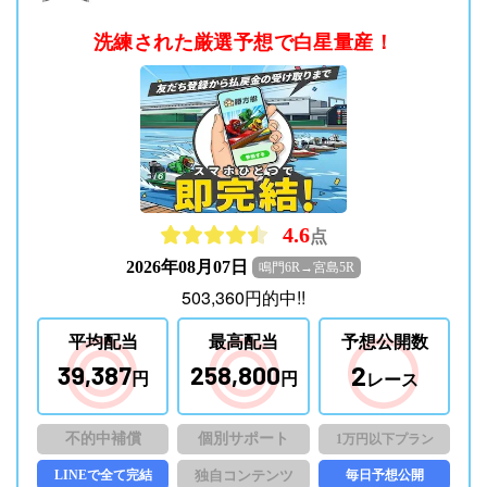
洗練された厳選予想で白星量産！
4.6
点
2026年08月07日
鳴門6R→宮島5R
503,360
円
的中!!
平均配当
最高配当
予想公開数
2
39,387
258,800
円
円
レース
不的中補償
個別サポート
1万円以下プラン
LINEで全て完結
独自コンテンツ
毎日予想公開