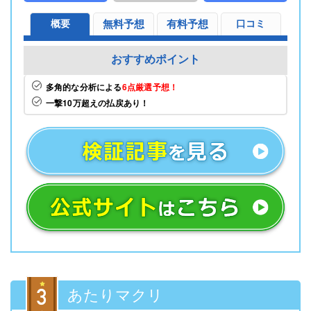
概要
無料予想
有料予想
口コミ
おすすめポイント
多角的な分析による
6点厳選予想！
一撃10万超えの払戻あり！
あたりマクリ