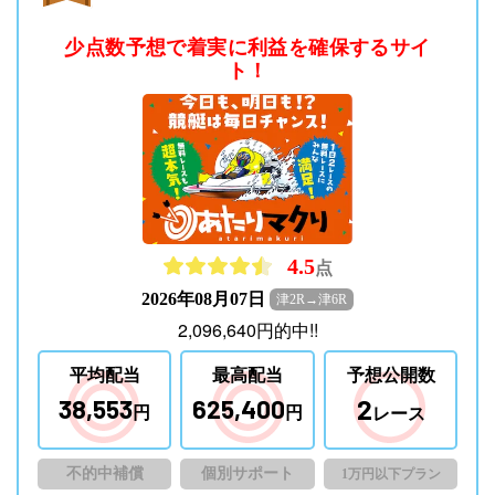
少点数予想で着実に利益を確保するサイ
ト！
4.5
点
2026年08月07日
津2R→津6R
2,096,640
円
的中!!
平均配当
最高配当
予想公開数
2
38,553
625,400
円
円
レース
不的中補償
個別サポート
1万円以下プラン