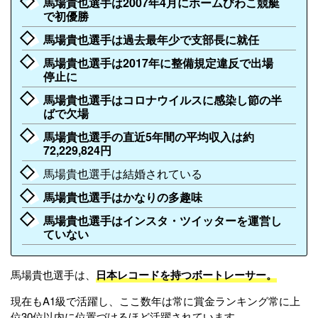
馬場貴也選手は2007年4月にホームびわこ競艇
で初優勝
馬場貴也選手は過去最年少で支部長に就任
馬場貴也選手は2017年に整備規定違反で出場
停止に
馬場貴也選手はコロナウイルスに感染し節の半
ばで欠場
馬場貴也選手の直近5年間の平均収入は約
72,229,824円
馬場貴也選手は結婚されている
馬場貴也選手はかなりの多趣味
馬場貴也選手はインスタ・ツイッターを運営し
ていない
馬場貴也選手は、
日本レコードを持つボートレーサー。
現在もA1級で活躍し、ここ数年は常に賞金ランキング常に上
位30位以内に位置づけるほど活躍されています。