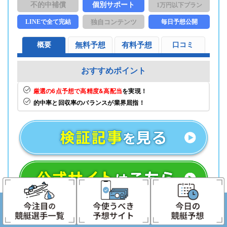
不的中補償
個別サポート
1万円以下プラン
LINEで全て完結
独自コンテンツ
毎日予想公開
概要
無料予想
有料予想
口コミ
おすすめポイント
厳選の6点予想で高精度&高配当
を実現！
的中率と回収率のバランスが業界屈指！