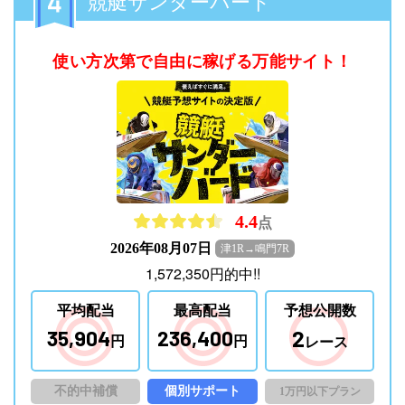
競艇サンダーバード
使い方次第で自由に稼げる万能サイト！
4.4
点
2026年08月07日
津1R→鳴門7R
1,572,350
円
的中!!
平均配当
最高配当
予想公開数
2
35,904
236,400
円
円
レース
不的中補償
個別サポート
1万円以下プラン