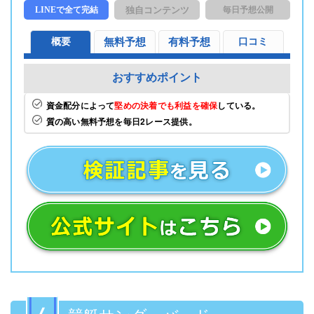
LINEで全て完結
独自コンテンツ
毎日予想公開
概要
無料予想
有料予想
口コミ
おすすめポイント
資金配分によって
堅めの決着でも利益を確保
している。
質の高い無料予想を毎日2レース提供。