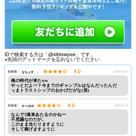
IDで検索する方は「@489swpee」です。
※先頭のアットマークを忘れないでください
★★★★☆
4.0
投稿者：
なちょす、、
2018/01/23
俺の時代が来たww
やっとだよー？今までのギャンブルはなんだったんだ
っまトラストシップのおかげだがな(笑)
★★★★☆
4.0
投稿者：
チーポポ
2018/01/23
なんで3連単あたるのかねー
不思議なのだが。
このまま当たりますように
そして稼げますように