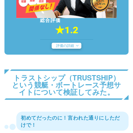
総合評価
★1.2
評価の詳細
トラストシップ（TRUSTSHIP）
という競艇・ボートレース予想サ
イトについて検証してみた。
初めてだったのに！言われた通りにしただ
けで！