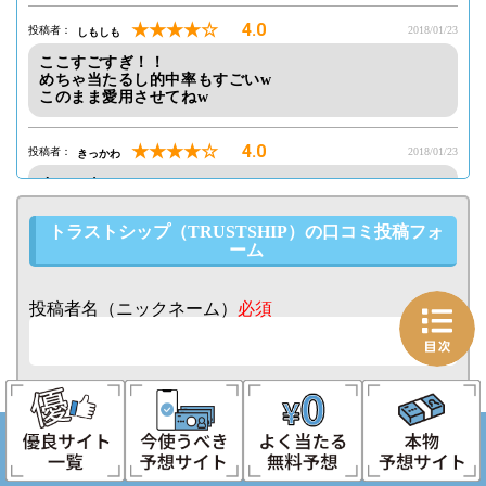
★★★★☆
4.0
投稿者：
しもしも
2018/01/23
ここすごすぎ！！
めちゃ当たるし的中率もすごいw
このまま愛用させてねw
★★★★☆
4.0
投稿者：
きっかわ
2018/01/23
すごいよー
なんでこんなに稼げるのw
驚きでしかないよー
トラストシップ（TRUSTSHIP）の口コミ投稿フォ
このままトラストシップと共に突っ走っていきましょう
ーム
(笑)
★★★★☆
投稿者名（ニックネーム）
必須
4.0
投稿者：
あーりん
2018/01/23
競艇のこと、しらなくても
トラストシップがきちんと教えてくれて
稼げちゃうんだよね～
評価
まぢですごいわ
コメント
必須
★★★★☆
4.0
投稿者：
わこうどー
2018/01/22
やっぱり何事もきちんとしたいタイプなのでこの口コミ