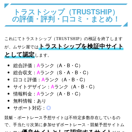
トラストシップ（TRUSTSHIP）
の評価・評判・口コミ・まとめ！
これにてトラストシップ（TRUSTSHIP）の検証を終了します
トラストシップを検証中サイト
が、ムサシ屋では
として認定
します。
総合評価：
A
ランク（A・B・C）
総合収支：
A
ランク（S・A・B・C）
口コミ評価：
A
ランク（A・B・C）
サイトデザイン：
A
ランク（A・B・C）
情報料金：
A
ランク（A・B・C）
無料情報：あり
サポート対応：
◎
競艇・ボートレース予想サイトは不特定多数存在しているの
で、手当たり次第に参加せずボートレース・競艇予想サイトム
優良サイトとして認定するサイト