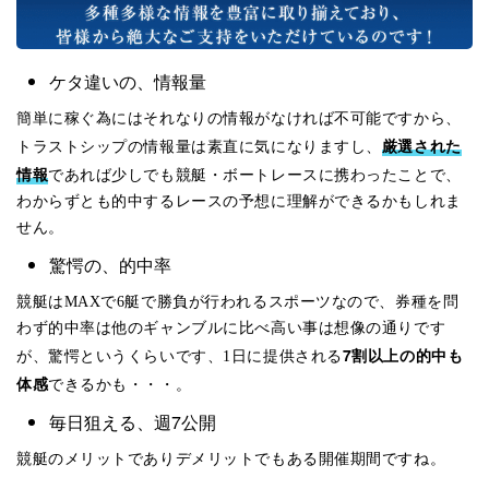
ケタ違いの、情報量
簡単に稼ぐ為にはそれなりの情報がなければ不可能ですから、
厳選された
トラストシップの情報量は素直に気になりますし、
情報
であれば少しでも競艇・ボートレースに携わったことで、
わからずとも的中するレースの予想に理解ができるかもしれま
せん。
驚愕の、的中率
競艇はMAXで6艇で勝負が行われるスポーツなので、券種を問
わず的中率は他のギャンブルに比べ高い事は想像の通りです
7割以上の的中も
が、驚愕というくらいです、1日に提供される
体感
できるかも・・・。
毎日狙える、週7公開
競艇のメリットでありデメリットでもある開催期間ですね。