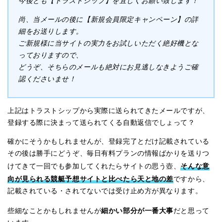
今後とも【トラストシップ】を宜しくお願い致します！
尚、当メールの後に【新規会員限定キャンペーン】の詳
細をお送りします。
ご新規様に当サイトの実力をお試しいただく絶好機とな
っておりますので、
どうぞ、そちらのメールも絶対にお見逃しなきようご確
認くださいませ！
上記はトラストシップから実際に送られてきたメールですが、
登録する際に決まって送られてくる自動返信でしょって？
確かにそうかもしれませんが、登録完了とだけ記載されている
その後は勝手にどうぞ、毎日有料プランの情報ばかりを送りつ
そんな意
けてきて一回でも参加してくれたらサイトの思う壺、
向が見られる競艇予想サイトと比べたら天と地の差
ですから、
記載されている・されてないでは受け止め方が異なります。
細かい部分が一番大事
些細なことかもしれませんが
だと思って