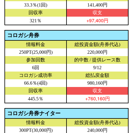
33.3％(1回)
141,400円
06月29日
徳山10R
三連単
+6,300円
回収率
収支
06月25日
江戸川09R
三連単
+18,600円
+97,400円
321％
06月21日
三国11R
三連単
+23,700円
06月17日
多摩川07R
三連単
0円
コロガシ舟券
06月14日
浜名湖09R
三連単
0円
情報料金
総投資金額(舟券代込)
06月10日
津10R
三連単
+9,500円
250PT(25,000円)
220,000円
06月08日
宮島09R
三連単
+23,100円
参加回数
的中数 / 提供レース数
06月07日
多摩川08R
三連単
0円
6回
9/12
コロガシ成功率
総払戻金額
06月03日
戸田10R
三連単
+63,200円
66.6％(4回)
980,160円
06月01日
常滑09R
三連単
0円
回収率
収支
05月27日
鳴門10R
三連単
+19,900円
+760,160円
445.5％
05月24日
戸田09R
三連単
0円
05月21日
びわこ08R
三連単
+29,100円
コロガシ舟券ナイター
05月18日
びわこ08R
三連単
0円
情報料金
総投資金額(舟券代込)
05月14日
戸田09R
三連単
+13,900円
300PT(30,000円)
240,000円