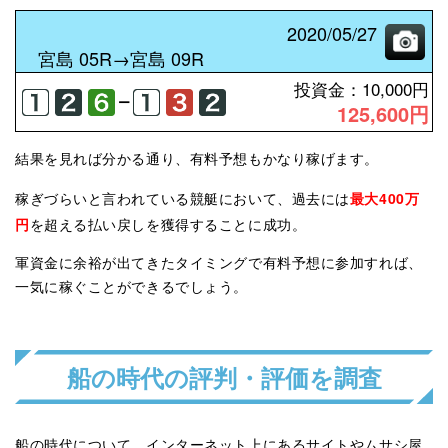
09月04日
戸田08R
三連単
0円
2020/05/27
08月28日
津10R
三連単
+15,500円
宮島 05R→宮島 09R
08月27日
津09R
三連単
0円
投資金：10,000円
08月25日
鳴門08R
三連単
+13,200円
ー
125,600円
08月24日
戸田10R
三連単
+72,100円
08月21日
戸田09R
三連単
+10,900円
結果を見れば分かる通り、有料予想もかなり稼げます。
08月19日
平和島10R
三連単
0円
最大400万
稼ぎづらいと言われている競艇において、過去には
08月17日
津08R
三連単
+14,400円
円
を超える払い戻しを獲得することに成功。
08月13日
びわこ07R
三連単
+35,800円
08月10日
浜名湖09R
三連単
+10,000円
軍資金に余裕が出てきたタイミングで有料予想に参加すれば、
一気に稼ぐことができるでしょう。
08月07日
津07R
三連単
0円
07月31日
浜名湖08R
三連単
0円
07月27日
常滑07R
三連単
0円
船の時代の評判・評価を調査
07月23日
津09R
三連単
+16,500円
07月22日
びわこ10R
三連単
+17,600円
07月20日
江戸川09R
三連単
0円
船の時代について、インターネット上にあるサイトやムサシ屋