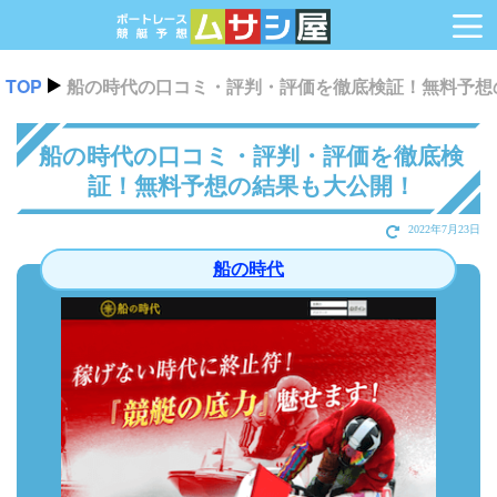
TOP
船の時代の口コミ・評判・評価を徹底検証！無料予想
船の時代の口コミ・評判・評価を徹底検
証！無料予想の結果も大公開！
2022年7月23日
船の時代