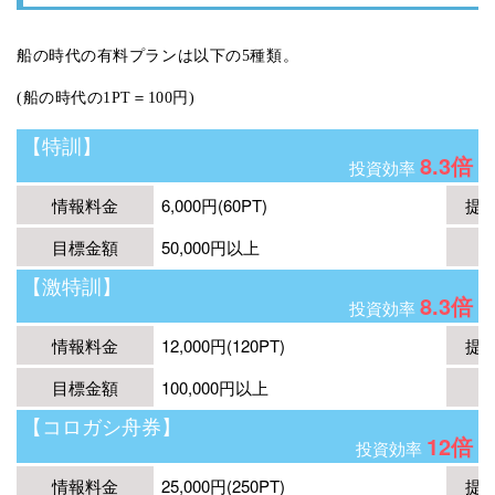
02月25日
三国12R
三連単
0円
02月21日
尼崎11R
三連単
+23,800円
船の時代の有料プランは以下の5種類。
02月15日
徳山10R
三連単
+4,900円
02月08日
尼崎10R
三連単
+11,300円
(船の時代の1PT＝100円)
02月03日
尼崎10R
三連単
+11,500円
【特訓】
8.3倍
01月25日
尼崎06R
三連単
+29,700円
投資効率
01月14日
福岡07R
三連単
0円
情報料金
6,000円(60PT)
提
01月07日
戸田07R
三連単
+14,800円
目標金額
50,000円以上
01月06日
尼崎09R
三連単
+12,800円
【激特訓】
01月03日
芦屋10R
三連単
+24,400円
8.3倍
投資効率
12月30日
芦屋12R
三連単
+24,300円
情報料金
12,000円(120PT)
提
12月27日
江戸川09R
三連単
+7,000円
12月23日
目標金額
びわこ09R
100,000円以上
三連単
+10,800円
12月22日
唐津10R
三連単
+13,900円
【コロガシ舟券】
12倍
投資効率
12月21日
浜名湖10R
三連単
0円
12月20日
唐津10R
三連単
+28,800円
情報料金
25,000円(250PT)
提