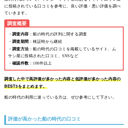
07月16日
児島08R
三連単
+35,300円
に投稿されている口コミを参考に、良い評価・悪い評価を調べ
ていきます。
07月15日
芦屋11R
三連単
+12,300円
07月10日
三国11R
三連単
0円
調査概要
07月07日
常滑09R
三連単
+14,600円
調査内容
・
：船の時代の評判に関する調査
07月06日
びわこ10R
三連単
+11,700円
調査期間
・
：検証時から継続
07月03日
宮島12R
三連単
0円
調査方法
・
：船の時代の口コミを掲載しているサイト、ム
06月29日
尼崎08R
三連単
0円
サシ屋に投稿された口コミ、SNSなど
確認件数
06月24日
びわこ09R
三連単
+14,500円
・
：100件以上
06月22日
戸田10R
三連単
0円
調査した中で高評価が多かった内容と低評価が多かった内容の
06月19日
多摩川09R
三連単
+22,500円
BEST3をまとめます。
06月16日
津10R
三連単
+13,500円
06月11日
多摩川11R
三連単
+14,200円
船の時代の利用に迷っている方は、ぜひ参考にして下さい。
06月09日
三国10R
三連単
+18,700円
06月04日
宮島08R
三連単
0円
評価が高かった船の時代の口コミ
05月28日
児島08R
三連単
+15,000円