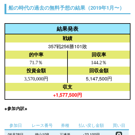
船の時代の過去の無料予想の結果（2019年1月〜）
結果発表
戦績
357戦256勝101敗
的中率
回収率
71.7％
144.2％
投資金額
回収金額
5,147,500
3,570,000円
円
収支
+1,577
,500
円
※参加内訳※
参加日
レース番号
券種
払い戻し金額
買い目
06月28日
徳山10R
三連単
+23,100円