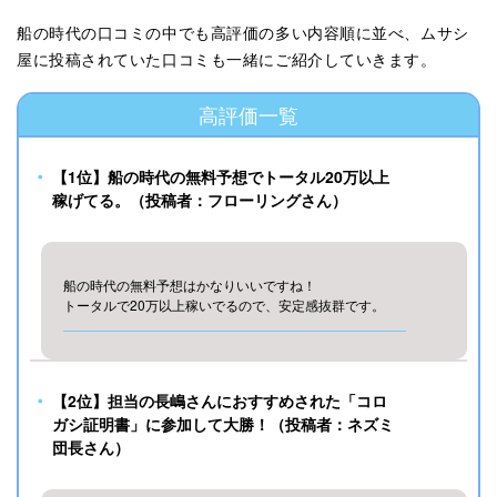
05月26日
多摩川09R
三連単
+13,300円
船の時代の口コミの中でも高評価の多い内容順に並べ、ムサシ
05月21日
江戸川09R
三連単
0円
屋に投稿されていた口コミも一緒にご紹介していきます。
05月20日
びわこ08R
三連単
+16,100円
05月18日
戸田11R
三連単
+11,200円
高評価一覧
05月15日
戸田08R
三連単
+20,600円
05月14日
津10R
三連単
+13,900円
【1位】船の時代の無料予想でトータル20万以上
稼げてる。（投稿者：フローリングさん）
05月12日
浜名湖08R
三連単
+20,700円
05月08日
三国10R
三連単
0円
05月05日
江戸川08R
三連単
+12,800円
船の時代の無料予想はかなりいいですね！
05月04日
平和島06R
三連単
+10,800円
トータルで20万以上稼いでるので、安定感抜群です。
05月01日
戸田10R
三連単
+39,500円
04月29日
浜名湖10R
三連単
+51,600円
04月24日
平和島08R
三連単
0円
【2位】担当の長嶋さんにおすすめされた「コロ
ガシ証明書」に参加して大勝！（投稿者：ネズミ
04月21日
江戸川11R
三連単
+10,100円
団長さん）
04月16日
戸田08R
三連単
+27,000円
04月13日
三国12R
三連単
0円