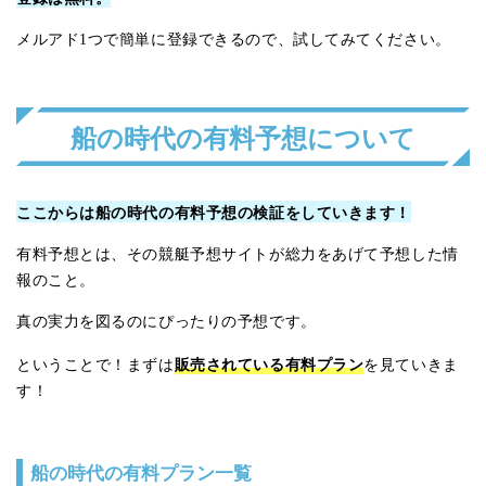
05月09日
徳山12R
三連単
+10,100円
メルアド1つで簡単に登録できるので、試してみてください。
04月28日
芦屋12R
三連単
+27,700円
04月26日
徳山12R
三連単
+28,100円
04月18日
びわこ05R
三連単
+7,100円
船の時代の有料予想について
04月14日
唐津12R
三連単
+17,000円
04月11日
尼崎06R
三連単
0円
04月08日
三国09R
三連単
+8,100円
ここからは船の時代の有料予想の検証をしていきます！
04月05日
びわこ06R
三連単
+30,000円
有料予想とは、その競艇予想サイトが総力をあげて予想した情
03月29日
平和島10R
三連単
+42,100円
報のこと。
03月24日
戸田08R
三連単
0円
真の実力を図るのにぴったりの予想です。
03月16日
芦屋11R
三連単
+16,200円
03月14日
平和島08R
三連単
+78,400円
販売されている有料プラン
ということで！まずは
を見ていきま
す！
03月11日
尼崎10R
三連単
0円
03月07日
常滑11R
三連単
+8,000円
03月04日
唐津11R
三連単
+12,000円
船の時代の有料プラン一覧