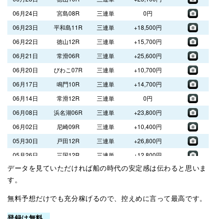
06月24日
宮島08R
三連単
0円
06月23日
平和島11R
三連単
+18,500円
06月22日
徳山12R
三連単
+15,700円
06月21日
常滑06R
三連単
+25,600円
06月20日
びわこ07R
三連単
+10,700円
06月17日
鳴門10R
三連単
+14,700円
06月14日
常滑12R
三連単
0円
06月08日
浜名湖06R
三連単
+23,800円
06月02日
尼崎09R
三連単
+10,400円
05月30日
戸田12R
三連単
+26,800円
05月26日
三国12R
三連単
+12,800円
データを見ていただければ船の時代の安定感は伝わると思いま
05月24日
芦屋10R
三連単
0円
す。
05月20日
徳山11R
三連単
+13,200円
05月17日
三国12R
三連単
+21,700円
無料予想だけでも充分稼げるので、控えめに言って最高です。
05月13日
唐津10R
三連単
+10,400円
登録は無料。