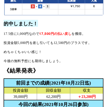
的中しました！
17,500円の払い戻し
17.5倍に1,000円なので
を獲得。
投資金額5,000円を差し引いても12,500円のプラスです。
めちゃくちゃいい感じ！
今後の無料予想にも期待しましょう。
《結果発表》
前回までの成績(2021年10月22日迄)
投資金額
回収金額
収支
39,000円
62,200円
＋23,200円
今回の結果(2021年10月26日参加)