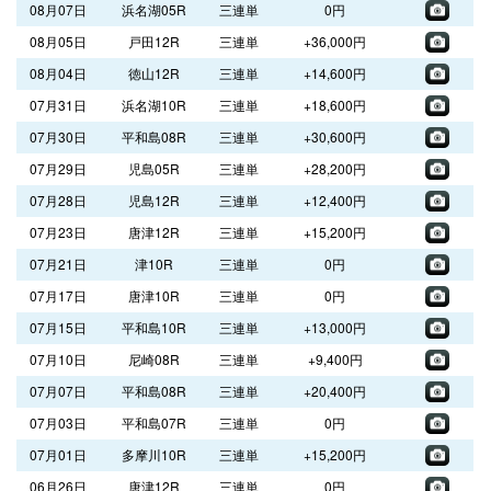
08月07日
浜名湖05R
三連単
0円
08月05日
戸田12R
三連単
+36,000円
08月04日
徳山12R
三連単
+14,600円
07月31日
浜名湖10R
三連単
+18,600円
07月30日
平和島08R
三連単
+30,600円
07月29日
児島05R
三連単
+28,200円
07月28日
児島12R
三連単
+12,400円
07月23日
唐津12R
三連単
+15,200円
07月21日
津10R
三連単
0円
07月17日
唐津10R
三連単
0円
07月15日
平和島10R
三連単
+13,000円
07月10日
尼崎08R
三連単
+9,400円
07月07日
平和島08R
三連単
+20,400円
07月03日
平和島07R
三連単
0円
07月01日
多摩川10R
三連単
+15,200円
06月26日
唐津12R
三連単
0円