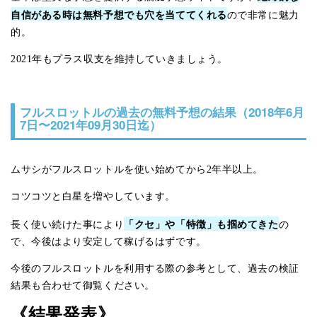
自信がある時は無料予想でも穴を当ててくれる
ので非常に魅力
的。
2021年もプラス収支を維持していきましょう。
フルスロットルの過去の無料予想の結果（2018年6月
7日〜2021年09月30日迄）
ムサシがフルスロットルを使い始めてから2年半以上。
コツコツと白星を増やしています。
「クセ」や「特徴」も掴めてきた
長く使い続けた事により
の
で、今後はより安定して稼げるはずです。
今後のフルスロットルを利用する際の参考として、過去の検証
結果も合わせて御覧ください。
《結果発表》