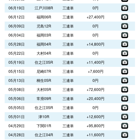
06月19日
江戸川08R
三連単
0円
06月12日
福岡06R
三連単
+27,400円
06月09日
児島12R
三連単
0円
06月04日
福岡03R
三連単
0円
05月28日
福岡04R
三連単
+14,800円
05月22日
大村04R
三連単
0円
05月19日
住之江05R
三連単
+11,400円
05月15日
尼崎07R
三連単
+7,600円
05月13日
桐生05R
三連単
0円
05月08日
大村05R
三連単
+72,600円
05月06日
常滑09R
三連単
+20,400円
05月05日
住之江05R
三連単
0円
05月01日
津10R
三連単
+12,600円
04月29日
下関01R
三連単
+95,800円
04月28日
住之江04R
三連単
+11,600円