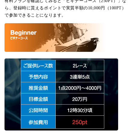
有料プランを確認してみると「ビギナーコース（250PT）」な
ら、登録時に貰えるポイントで実質半額の10,000円（100PT）
で参加できることになります。