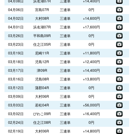
04月08日
浜名湖07R
三連単
+14,400円
04月06日
宮島07R
三連単
0円
04月02日
大村08R
三連単
+14,600円
04月01日
浜名湖07R
三連単
+17,600円
03月26日
平和島09R
三連単
0円
03月23日
住之江05R
三連単
0円
03月19日
尼崎11R
三連単
+11,800円
03月18日
児島12R
三連単
+12,400円
03月17日
津09R
三連単
+14,400円
03月16日
児島08R
三連単
+13,800円
03月12日
蒲郡04R
三連単
0円
03月09日
大村06R
三連単
0円
03月03日
若松04R
三連単
+56,000円
03月02日
びわこ09R
三連単
+16,400円
02月24日
住之江08R
三連単
0円
02月19日
大村06R
三連単
+14,800円