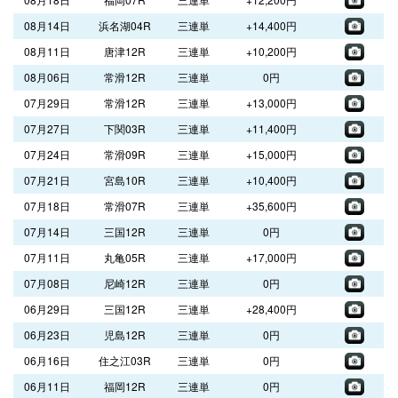
08月14日
浜名湖04R
三連単
+14,400円
08月11日
唐津12R
三連単
+10,200円
08月06日
常滑12R
三連単
0円
07月29日
常滑12R
三連単
+13,000円
07月27日
下関03R
三連単
+11,400円
07月24日
常滑09R
三連単
+15,000円
07月21日
宮島10R
三連単
+10,400円
07月18日
常滑07R
三連単
+35,600円
07月14日
三国12R
三連単
0円
07月11日
丸亀05R
三連単
+17,000円
07月08日
尼崎12R
三連単
0円
06月29日
三国12R
三連単
+28,400円
06月23日
児島12R
三連単
0円
06月16日
住之江03R
三連単
0円
06月11日
福岡12R
三連単
0円