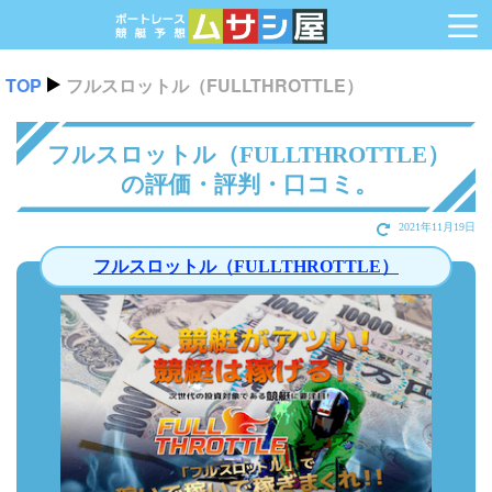
TOP
フルスロットル（FULLTHROTTLE）
フルスロットル（FULLTHROTTLE）
の評価・評判・口コミ。
2021年11月19日
フルスロットル（FULLTHROTTLE）