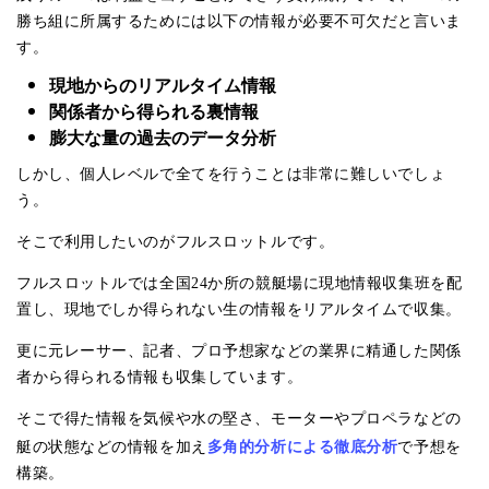
勝ち組に所属するためには以下の情報が必要不可欠だと言いま
す。
現地からのリアルタイム情報
関係者から得られる裏情報
膨大な量の過去のデータ分析
しかし、個人レベルで全てを行うことは非常に難しいでしょ
う。
そこで利用したいのがフルスロットルです。
フルスロットルでは全国24か所の競艇場に現地情報収集班を配
置し、現地でしか得られない生の情報をリアルタイムで収集。
更に元レーサー、記者、プロ予想家などの業界に精通した関係
者から得られる情報も収集しています。
そこで得た情報を気候や水の堅さ、モーターやプロペラなどの
多角的分析による徹底分析
艇の状態などの情報を加え
で予想を
構築。