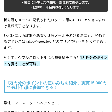
折り返しメールに記載されたログイン用のURLにアクセスすれ
ば登録完了となります。
身バレによる詐欺や悪質な迷惑メールを避ける為にも、登録す
るアドレスはyahooやgoogleなどのフリメで行う事をおすすめし
ます。
1万円分のポイン
そして、今フルスロットルに会員登録をすると
トを貰うことが可能。
1万円分のポイントの使いみちを紹介、実質15,000円
で有料予想に参加できる！
早速、フルスロットルへアクセス。