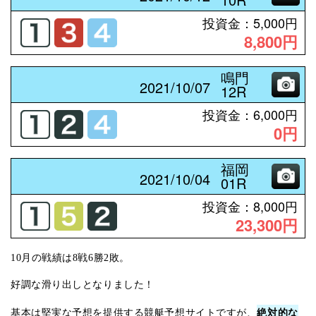
投資金：5,000円
8,800円
鳴門
2021/10/07
12R
投資金：6,000円
0円
福岡
2021/10/04
01R
投資金：8,000円
23,300円
10月の戦績は8戦6勝2敗。
好調な滑り出しとなりました！
絶対的な
基本は堅実な予想を提供する競艇予想サイトですが、