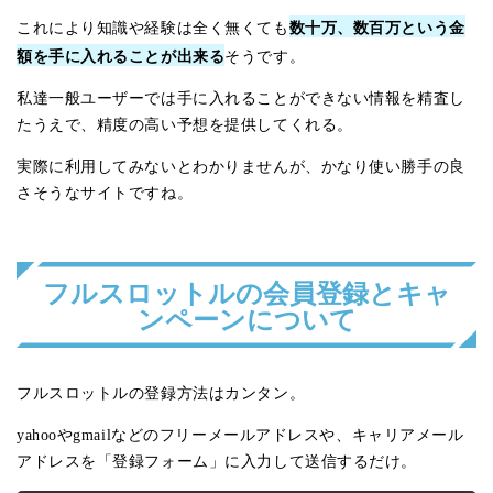
数十万、数百万という金
これにより知識や経験は全く無くても
額を手に入れることが出来る
そうです。
私達一般ユーザーでは手に入れることができない情報を精査し
たうえで、精度の高い予想を提供してくれる。
実際に利用してみないとわかりませんが、かなり使い勝手の良
さそうなサイトですね。
フルスロットルの会員登録とキャ
ンペーンについて
フルスロットルの登録方法はカンタン。
yahooやgmailなどのフリーメールアドレスや、キャリアメール
アドレスを「登録フォーム」に入力して送信するだけ。