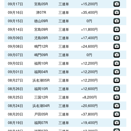
09月17日
宮島05R
三連単
+15,200円
09月16日
津07R
三連単
+35,400円
09月15日
徳山09R
三連単
0円
09月14日
宮島09R
三連単
+11,800円
09月09日
児島09R
三連単
+17,400円
09月08日
鳴門12R
三連単
+24,600円
09月07日
鳴門09R
三連単
0円
09月02日
福岡10R
三連単
+12,200円
09月01日
福岡04R
三連単
+12,200円
08月27日
浜名湖05R
三連単
+12,200円
08月26日
福岡10R
三連単
+12,600円
08月25日
三国12R
三連単
+8,200円
08月24日
浜名湖04R
三連単
+20,600円
08月20日
戸田05R
三連単
+37,800円
08月19日
福岡07R
三連単
+19,400円
08月18日
福岡07R
三連単
+12,200円