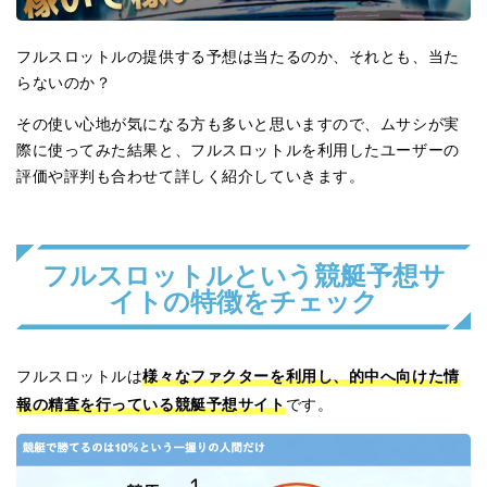
フルスロットルの提供する予想は当たるのか、それとも、当た
らないのか？
その使い心地が気になる方も多いと思いますので、ムサシが実
際に使ってみた結果と、フルスロットルを利用したユーザーの
評価や評判も合わせて詳しく紹介していきます。
フルスロットルという競艇予想サ
イトの特徴をチェック
様々なファクターを利用し、的中へ向けた情
フルスロットルは
報の精査を行っている競艇予想サイト
です。