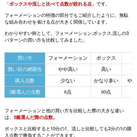
「
ボックスや流しと比べて点数が絞れる点
」です。
フォーメーションの特徴の部分でもご紹介したように、無駄
な組み合わせを省ける点が大きく関係しています。
わかりやすい例として、フォーメーション,ボックス,流しの3
パターンの買い方を比較してみました。
買い方
フォーメーション
ボックス
流
買い目の網羅性
やや高い
高い
低
購入点数
少ない
かなり多い
やや
5艇選んだ点数
6点
60点
1
フォーメーションと他の買い方を比較した際の大きな違い
は、
5艇選んだ際の点数。
ボックスと比較すると10分の1、流しと比較しても2分の1の購
入点数で勝負することができます。