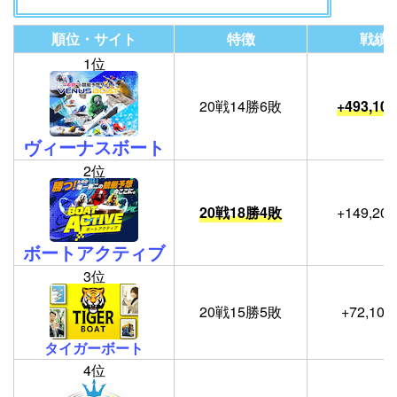
順位・サイト
特徴
戦績
1位
20戦14勝6敗
+493,10
ヴィーナスボート
2位
20戦18勝4敗
+149,20
ボートアクティブ
3位
20戦15勝5敗
+72,10
タイガーボート
4位