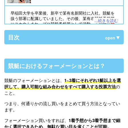
早稲田大学を卒業後、新卒で某有名新聞社に入社。競艇を
扱う部署に配属していました。その後、某有名競艇予想屋
...続きを読む
にスカウトされ、プロ競艇予想屋として活動。この時に
競
艇予想サイト
の存在を知り「
ボートレース・競艇予想ムサ
シ屋
」として検証を始めることに。現在競艇歴30年を迎
目次
open
え、競艇に使った金額は3,000万円を超えました。皆様に安
心して競艇を楽しんで頂けるよう日々尽力しています！
競艇におけるフォーメーションとは？
競艇のフォーメーションとは、
1~3着にそれぞれ1艇以上を選
択して、購入可能な組み合わせをすべて購入する投票方法
の
こと。
つまり、何通りかの流し買いをまとめて買う方法となってい
ます。
フォーメーション買いをすれば、
1着予想から3着予想まで細
かく選択できるため、無駄な買い目を省くことが可能。