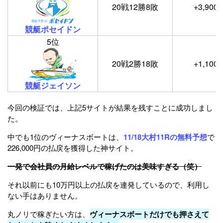
20戦12勝8敗
+3,900
競艇ポセイドン
5位
20戦2勝18敗
+1,100
競艇ジェイソン
今回の検証では、上記5サイトが結果を残すことに成功しまし
た。
中でも1位のヴィーナスボートは、
11/18大村11Rの無料予想
で
226,000円の払戻を獲得した神サイト。
一発で会社員の月給レベルで稼げたのは美味すぎる（笑）
それ以前にも10万円以上の払戻を連発しているので、利用し
ない手はありません。
丸ノリで稼ぎたい方は、
ヴィーナスボートだけでも押さえて