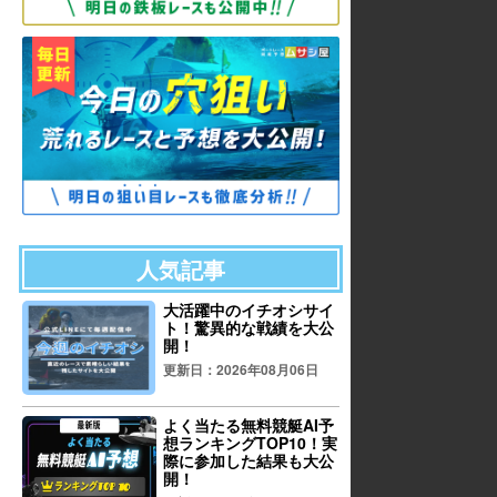
人気記事
大活躍中のイチオシサイ
ト！驚異的な戦績を大公
開！
更新日：2026年08月06日
よく当たる無料競艇AI予
想ランキングTOP10！実
際に参加した結果も大公
開！