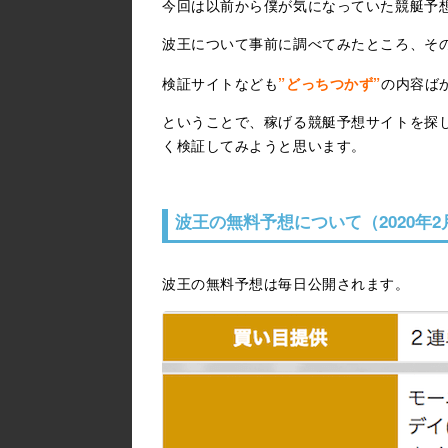
今回は以前から僕が気になっていた競艇予
波王について事前に調べてみたところ、そ
”どっちつかず”
検証サイトなども
の内容ば
ということで、稼げる競艇予想サイトを探
く検証してみようと思います。
波王の無料予想について（2020年2
波王の無料予想は毎日公開されます。