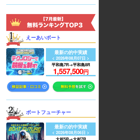
えーあいボート
最新の的中実績
< 2026年08月07日 >
平和島7R→平和島8R
1,557,500
円
ボートフューチャー
最新の的中実績
< 2026年08月06日 >
大村5R→大村7R