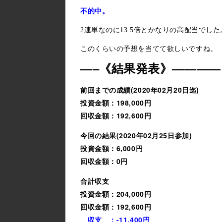
不的中。
2連単なのに13.5倍とかなりの高配当でした
このくらいの予想を当てて欲しいですね。
—–《結果発表》————
前回までの成績(2020年02月20日迄
)
投資金額：198,000円
回収金額：192,600円
今回の結果(2020年02月25日参加)
投資金額：6,000円
回収金額：
0
円
合計収支
投資金額：204,000円
回収金額：192,600円
収支 ：-11,400円