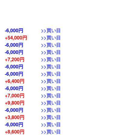
-6,000円
>>買い目
+54,000円
>>買い目
-6,000円
>>買い目
-6,000円
>>買い目
+7,200円
>>買い目
-6,000円
>>買い目
-6,000円
>>買い目
+6,400円
>>買い目
-6,000円
>>買い目
+7,000円
>>買い目
+9,800円
>>買い目
-6,000円
>>買い目
+3,800円
>>買い目
-6,000円
>>買い目
+8,600円
>>買い目