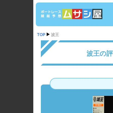
TOP
波王
波王の評