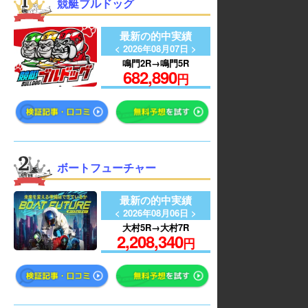
競艇ブルドッグ
最新の的中実績
< 2026年08月07日 >
鳴門2R→鳴門5R
682,890
円
ボートフューチャー
最新の的中実績
< 2026年08月06日 >
大村5R→大村7R
2,208,340
円