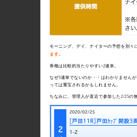
モーニング、デイ、ナイターの予想を別々
ます。
券種は比較的当たりやすい2連単。
なぜ3連単でないのか・・はわかりませんが
っては重宝されるかもしれません。
ちなみに、管理人が直近で参加した2/25の