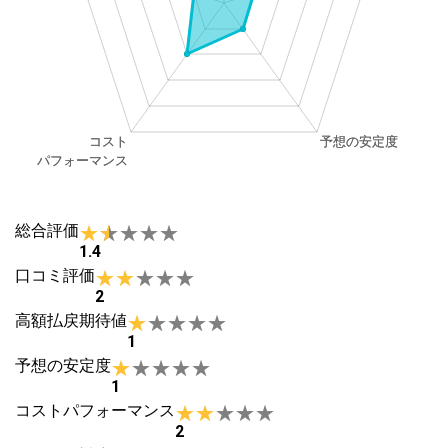
ぷらなんだぜ。
ちょっと違うよね
★★★☆☆
3.0
2019/06/22
投稿者：福田
プランの参加枠っていうのでしょうか参加出来
ないことが多いぐらい狭き門なんだよね。
ほんまに参加できるのかって思ってしまうぐら
いだからね。
総合評価
逆に参加させる気がないんとちゃうのか、それ
1.4
かプレミアム化を狙っているのか？
口コミ評価
2
高額払戻期待値
★☆☆☆☆
1.0
2019/06/20
投稿者：あか
1
4戦1勝しかもガッチガチの1番人気。
予想の安定度
たぶん何の情報も持ってない。
1
1番人気はずれて当たって転がればラッキーな
コストパフォーマンス
2
レベル。