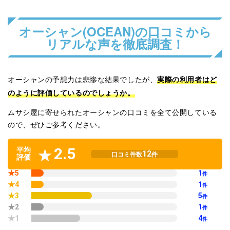
オーシャン(OCEAN)の口コミから
リアルな声を徹底調査！
実際の利用者はど
オーシャンの予想力は悲惨な結果でしたが、
のように評価しているのでしょうか。
ムサシ屋に寄せられたオーシャンの口コミを全て公開している
ので、ぜひご参考ください。
2.5
★
平均
12
口コミ件数
件
評価
★5
1
件
★4
1
件
★3
5
件
★2
1
件
★1
4
件