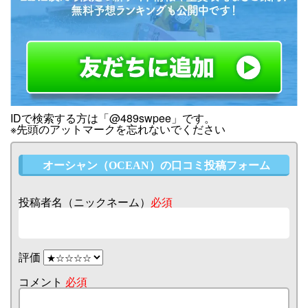
IDで検索する方は「@489swpee」です。
※先頭のアットマークを忘れないでください
オーシャン（OCEAN）の口コミ投稿フォーム
投稿者名（ニックネーム）
必須
評価
コメント
必須