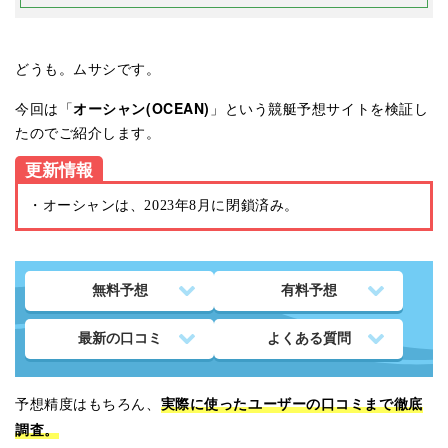
どうも。ムサシです。
オ
ーシャン(OCEAN)
今回は「
」という競艇予想サイトを検証し
たのでご紹介します。
更新情報
・オーシャンは、2023年8月に閉鎖済み。
無料予想
有料予想
最新の口コミ
よくある質問
実際に使ったユーザーの
口コミ
まで徹底
予想精度はもちろん、
調査。