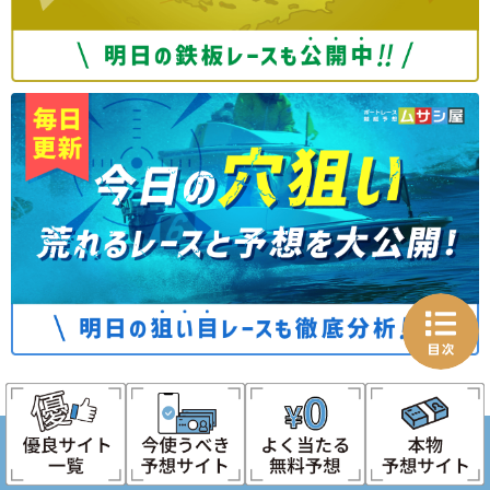
人気記事
大活躍中のイチオシサイト！驚異的な戦
績を大公開！