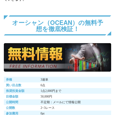
オーシャン（OCEAN）の無料予
想を徹底検証！
券種
3連単
買い目点数
6点
推奨投資金額
1点2,000円まで
目標金額
50,000円
公開時間
不定期：メールにて情報公開
公開数
2~3レース
参加費用
0pt