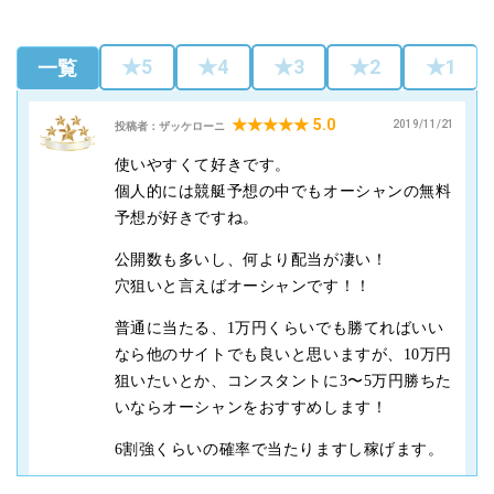
★5
★4
★3
★2
★1
一覧
★★★★★
5.0
2019/11/21
投稿者：ザッケローニ
使いやすくて好きです。
個人的には競艇予想の中でもオーシャンの無料
予想が好きですね。
公開数も多いし、何より配当が凄い！
穴狙いと言えばオーシャンです！！
普通に当たる、1万円くらいでも勝てればいい
なら他のサイトでも良いと思いますが、10万円
狙いたいとか、コンスタントに3〜5万円勝ちた
いならオーシャンをおすすめします！
6割強くらいの確率で当たりますし稼げます。