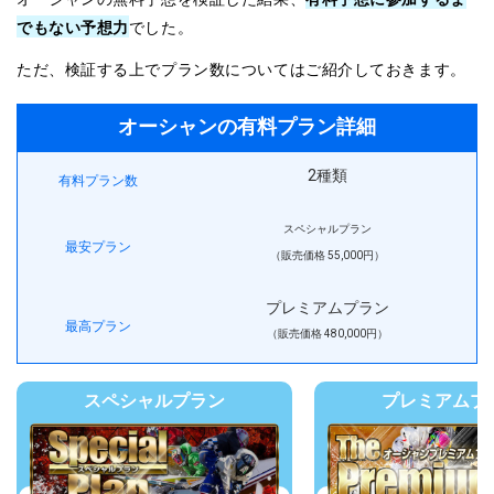
でもない予想力
でした。
ただ、検証する上でプラン数についてはご紹介しておきます。
オーシャンの有料プラン詳細
2種類
有料プラン数
スペシャルプラン
最安プラン
（販売価格 55,000円）
プレミアムプラン
最高プラン
（販売価格 480,000円）
スペシャルプラン
プレミアムプ