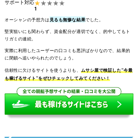
サポート対応
1
★☆☆☆☆
1.0
2019/06/17
投稿者：ハマー
見るも無惨な結果
オーシャンの予想力は
でした。
無料予想当たらんけど有料は当たると思って、
堅実狙いにも関わらず、資金配分が適切でなく、的中してもト
勇気振り絞って購入したけど不的中。
リガミの連続。
どれも当たらんのかよ。
実際に利用したユーザーの口コミも悪評ばかりなので、結果的
に閉鎖へ追いやられたのでしょう。
★★★☆☆
3.0
2019/06/16
投稿者：コージロー
ムサシ屋で検証した”今最
信頼性に欠けるサイトを使うよりも、
もっと稼げるものだと思っていたんだけど残念
も稼げるサイト”をぜひチェックしてみてください！
だね。
あまりガツガツいくと駄目かなって思っていた
のにここまで当たらないと焦ってきてしまって
るよ。
最近はちょっと当たってはきているけどまだま
だかな。