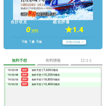
合計収支
総合評価
0
★1.4
万円
9
1
8
戦
勝
敗
評価の詳細
無料予想
有料情報
口コミ
7,600
的中
’19/03/09
無料予想で
円獲得
10,200
的中
’19/03/08
無料予想で
円獲得
18,800
的中
’19/03/06
無料予想で
円獲得
10,400
的中
’19/03/05
無料予想で
円獲得