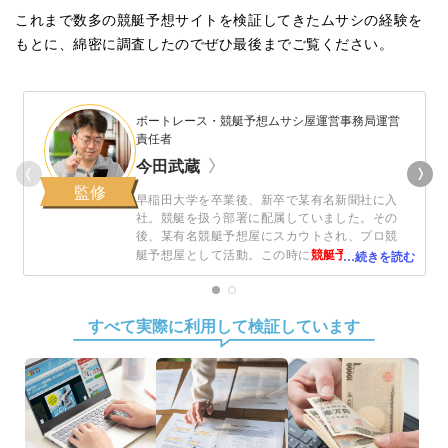
これまで数多の競艇予想サイトを検証してきたムサシの経験を
もとに、綿密に調査したのでぜひ最後までご覧ください。
ボートレース・競艇予想ムサシ屋運営事務局運営
責任者
今田武蔵
監修
早稲田大学を卒業後、新卒で某有名新聞社に入
社。競艇を扱う部署に配属していました。その
後、某有名競艇予想屋にスカウトされ、プロ競
競艇予想サイト
艇予想屋として活動。この時に
ボートレース・競艇予想ムサシ
の存在を知り「
屋
」として検証を始めることに。現在競艇歴30
年を迎え、競艇に使った金額は3,000万円を超え
すべて実際に利用して検証しています
ました。皆様に安心して競艇を楽しんで頂ける
よう日々尽力しています！