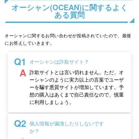
★★★☆☆
3.0
2019/06/15
投稿者：イライラ
オーシャン(OCEAN)に関するよく
ある質問
もう少し当たるのかと思って一生懸命お金を貯
めて参加したのにほとんど持っていかれてしま
ったよ。
ちょいぷらでもいいので増やしてほしかった
オーシャンに関するお問い合わせが投稿されていたので、最後
ね。
にお答えしていきます。
全然儲からないどころか損してしまったんだか
Q1
らね。いいところは親切な担当者さんだけだ
オーシャンは詐欺サイト？
よ。
A
詐欺サイトとは言い切れません。ただ、オ
ーシャンのように実力以上の言葉でユーザ
★☆☆☆☆
1.0
2019/06/12
投稿者：かさぶた
ーを騙す悪質サイトが増加しています。予
想の購入はあくまで自己責任なので、慎重
堅い狙い方なのに当たらないはもう悪質だろ
に利用しましょう。
絶対素人が運営してるじゃん
Q2
個人情報が漏洩したりしないです
★☆☆☆☆
1.0
2019/06/12
投稿者：パンフレット
か？
参加できるプランが少なすぎだろｗｗ