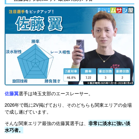
佐藤翼
選手は埼玉支部のエースレーサー。
2026年で既に2V掲げており、そのどちらも関東エリアの会場
で成し遂げています。
そんな関東エリア最強の佐藤翼選手は、
非常に淡水に強い淡
水巧者。