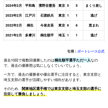
2024年2月
平和島
濱野谷憲吾
東京
5
5
まくり差し
2023年2月
江戸川
石渡鉄兵
東京
1
1
逃げ
2022年2月
桐生
今泉友吾
東京
6
6
恵まれ
2021年2月
多摩川
桐生順平
埼玉
1
1
逃げ
2020年2月
戸田
永田秀二
東京
1
1
逃げ
引用：
ボートレース公式
2019年2月
平和島
桐生順平
埼玉
1
1
逃げ
過去10回で複数回優勝したのは
桐生順平選手ただ一人
なの
2018年2月
江戸川
金子拓矢
群馬
1
1
逃げ
で、過去の優勝歴は気にしなくていいでしょう。
一方で、過去の優勝者や優出選手に注目すると、東京支部と
2017年2月
桐生
江口晃生
群馬
1
1
逃げ
埼玉支部の選手が活躍しやすい傾向があります。
2016年2月
多摩川
桐生順平
埼玉
4
4
まくり差し
そのため、
関東地区選手権では東京支部と埼玉支部の選手に
注目して勝負しましょう。