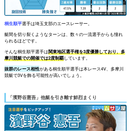
桐生順平
選手は埼玉支部のエースレーサー。
艇間を切り裂くようなターンは、数々の一流選手からも憧れ
られるほどです。
そんな桐生順平選手は
関東地区選手権を3度優勝しており、多
摩川競艇での開催では2度制覇
しています。
抜群のレース相性
がある桐生順平選手は本レース4V、多摩川
競艇で3Vを飾る可能性が高いでしょう。
「濱野谷憲吾」他艇を引き離す鮮烈まくり