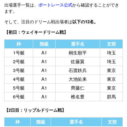
出場選手一覧は、
ボートレース公式
から確認することができ
ます。
そして、注目のドリーム戦出場者は
以下の12名。
【初日：ウェイキードリーム戦】
枠
階級
選手名
支部
1号艇
A1
桐生順平
埼玉
2号艇
A1
佐藤翼
埼玉
3号艇
A1
石渡鉄兵
東京
4号艇
A1
大池佑来
東京
5号艇
A1
齊藤仁
東京
6号艇
A1
椎名豊
群馬
【2日目：リップルドリーム戦】
枠
階級
選手名
支部