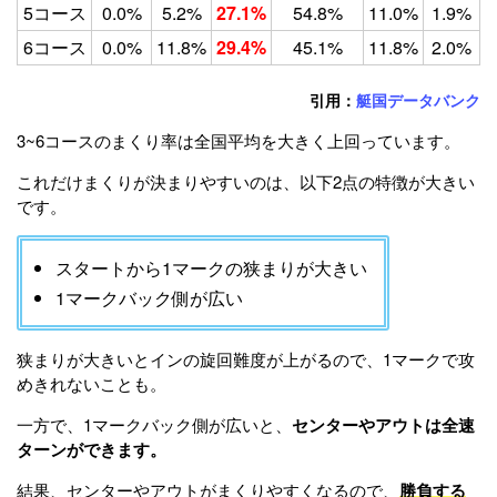
5コース
0.0%
5.2%
27.1%
54.8%
11.0%
1.9%
6コース
0.0%
11.8%
29.4%
45.1%
11.8%
2.0%
引用：
艇国データバンク
3~6コースのまくり率は全国平均を大きく上回っています。
これだけまくりが決まりやすいのは、以下2点の特徴が大きい
です。
スタートから1マークの狭まりが大きい
1マークバック側が広い
狭まりが大きいとインの旋回難度が上がるので、1マークで攻
めきれないことも。
一方で、1マークバック側が広いと、
センターやアウトは全速
ターンができます。
結果、センターやアウトがまくりやすくなるので、
勝負する