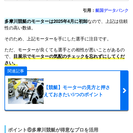
引用：
艇国データバンク
多摩川競艇のモーターは2025年4月に初卸
なので、上記は信頼
性の高い数値。
そのため、上記モーターを手にした選手に注目です。
ただ、モーターが良くても選手との相性が悪いことがあるの
で、
目展示でモーターの気配のチェックを忘れずにしてくだ
さい。
関連記事
【競艇】モーターの見方と押さ
えておきたい5つのポイント
ポイント⑥多摩川競艇が得意なプロを活用