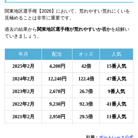
関東地区選手権【2026】において、荒れやすい荒れにくいを
見極めることは非常に重要です。
過去の結果から
関東地区選手権が荒れやすいか否か
を紐解い
ていきましょう。
年月
配当
オッズ
人気
2025年2月
4,200円
42倍
15番人気
2024年2月
12,240円
122.4倍
47番人気
2023年2月
2,670円
26.7倍
9番人気
2022年2月
9,230円
92.3倍
41番人気
2021年2月
2,950円
29.5倍
11番人気
2020年2月
5,540円
55.4倍
21番人気
引用：
ボートレース公式