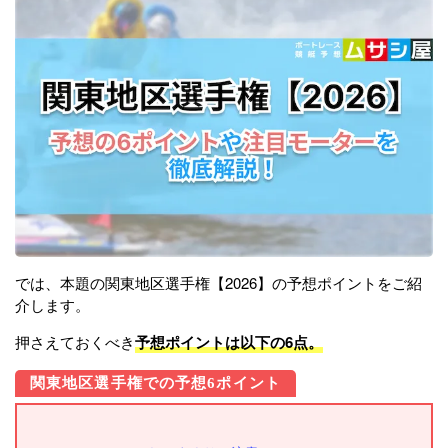
では、本題の関東地区選手権【2026】の予想ポイントをご紹
介します。
押さえておくべき
予想ポイントは以下の6点。
関東地区選手権での予想6ポイント