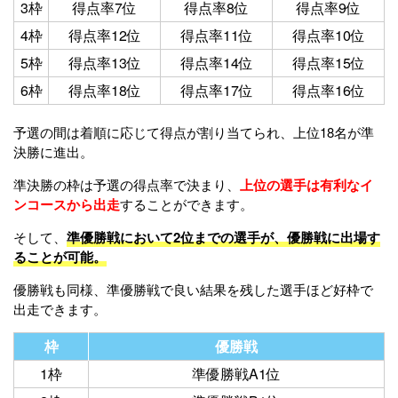
3枠
得点率7位
得点率8位
得点率9位
4枠
得点率12位
得点率11位
得点率10位
5枠
得点率13位
得点率14位
得点率15位
6枠
得点率18位
得点率17位
得点率16位
予選の間は着順に応じて得点が割り当てられ、上位18名が準
決勝に進出。
準決勝の枠は予選の得点率で決まり、
上位の選手は有利なイ
ンコースから出走
することができます。
そして、
準優勝戦において2位までの選手が、優勝戦に出場す
ることが可能。
優勝戦も同様、準優勝戦で良い結果を残した選手ほど好枠で
出走できます。
枠
優勝戦
1枠
準優勝戦A1位