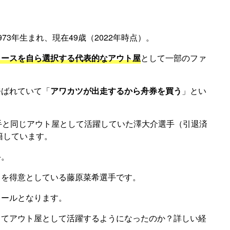
3年生まれ、現在49歳（2022年時点）。
コースを自ら選択する代表的なアウト屋
として一部のファ
呼ばれていて「
アワカツが出走するから舟券を買う
」とい
手と同じアウト屋として活躍していた澤大介選手（引退済
籍しています。
手。
りを得意としている藤原菜希選手です。
ィールとなります。
してアウト屋として活躍するようになったのか？詳しい経