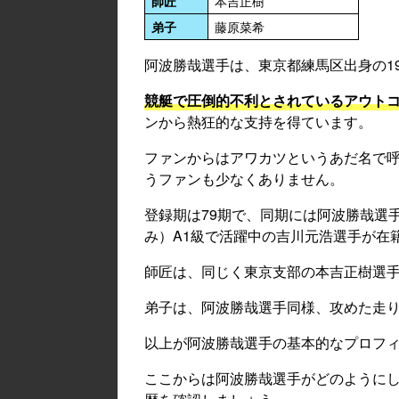
師匠
本吉正樹
弟子
藤原菜希
阿波勝哉選手は、東京都練馬区出身の197
競艇で圧倒的不利とされているアウト
ンから熱狂的な支持を得ています。
ファンからはアワカツというあだ名で
うファンも少なくありません。
登録期は79期で、同期には阿波勝哉選
み）A1級で活躍中の吉川元浩選手が在
師匠は、同じく東京支部の本吉正樹選
弟子は、阿波勝哉選手同様、攻めた走
以上が阿波勝哉選手の基本的なプロフ
ここからは阿波勝哉選手がどのように