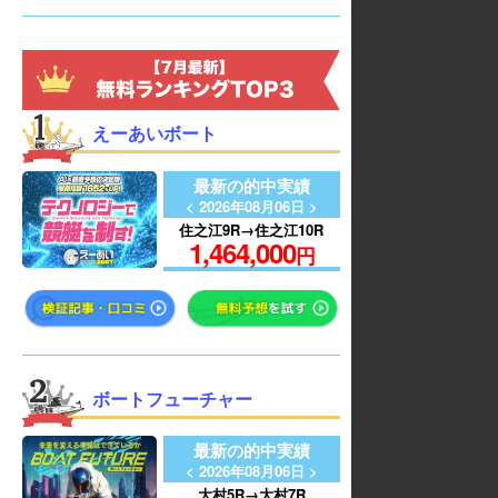
えーあいボート
最新の的中実績
< 2026年08月06日 >
住之江9R→住之江10R
1,464,000
円
ボートフューチャー
最新の的中実績
< 2026年08月06日 >
大村5R→大村7R