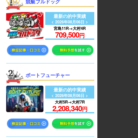
競艇ブルドッグ
最新の的中実績
< 2026年08月06日 >
宮島11R→大村4R
709,500
円
ボートフューチャー
最新の的中実績
< 2026年08月06日 >
大村5R→大村7R
2,208,340
円