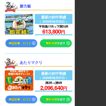
勝方艇
最新の的中実績
< 2026年08月06日 >
平和島11R→下関10R
613,800
円
あたりマクリ
最新の的中実績
< 2026年08月07日 >
津2R→津6R
2,096,640
円