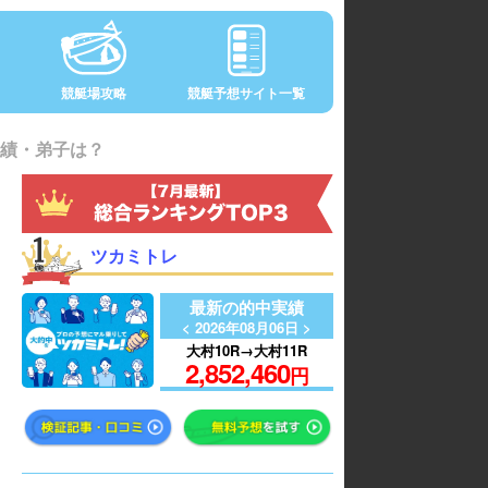
競艇場攻略
競艇予想サイト一覧
績・弟子は？
ツカミトレ
最新の的中実績
< 2026年08月06日 >
大村10R→大村11R
2,852,460
円