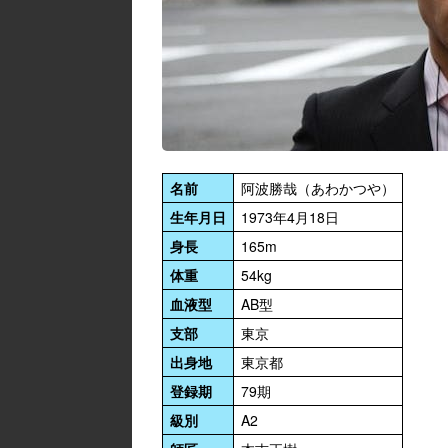
名前
阿波勝哉（あわかつや）
生年月日
1973年4月18日
身長
165m
体重
54kg
血液型
AB型
支部
東京
出身地
東京都
登録期
79期
級別
A2