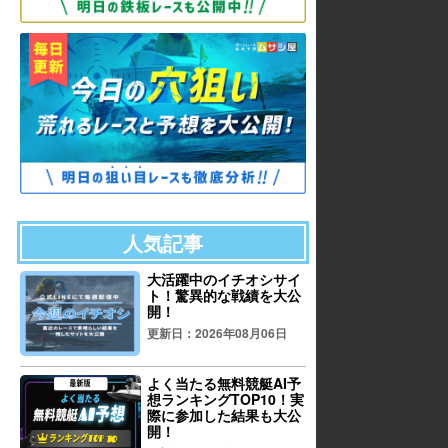
人気記事
大活躍中のイチオシサイ
ト！驚異的な戦績を大公
開！
更新日：2026年08月06日
よく当たる無料競艇AI予
想ランキングTOP10！実
際に参加した結果も大公
開！