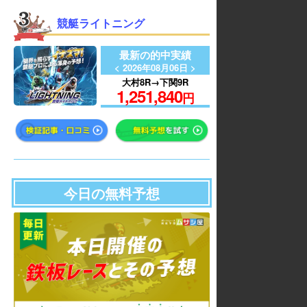
競艇ライトニング
最新の的中実績
< 2026年08月06日 >
大村8R→下関9R
1,251,840
円
今日の無料予想