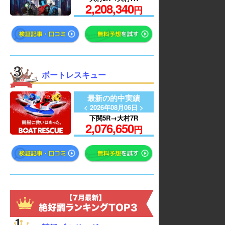
2,208,340
円
ボートレスキュー
最新の的中実績
< 2026年08月06日 >
下関5R→大村7R
2,076,650
円