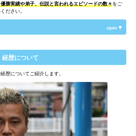
・
優勝
実績や弟子、
伝説
と言われるエピソードの数々
をご
いください。
open
・経歴について
や経歴についてご紹介します。