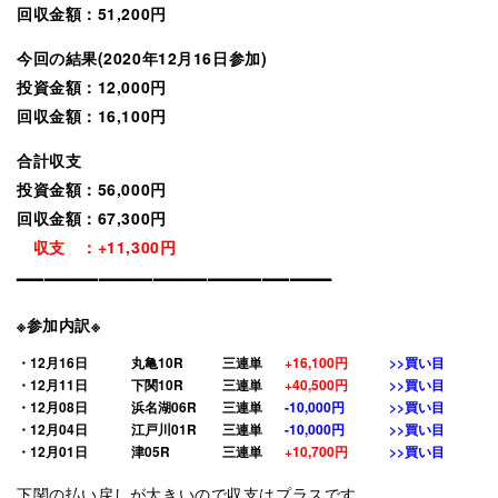
回収金額：51,200円
今回の結果(2020年12月16
日参加)
投資金額：12,000円
回収金額：16,1
00円
合計収支
投資金額：56
,000円
回収金額：67,3
00円
収支 ：+11,300円
———————————–
※参加内訳※
・12月16日
丸亀10R
三連単
+16,100円
>>買い目
・12月11日
下関10R
三連単
+40,500円
>>買い目
・12月08日
浜名湖06R
三連単
-10,000円
>>買い目
・12月04日
江戸川01R
三連単
-10,000円
>>買い目
・12月01日
津05R
三連単
+10,700円
>>買い目
下関の払い戻しが大きいので収支はプラスです。