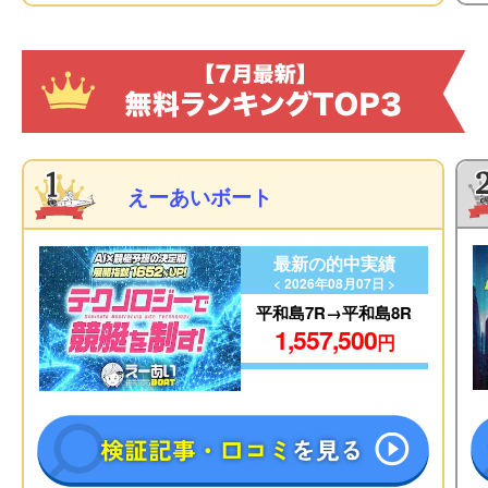
えーあいボート
最新の的中実績
< 2026年08月07日 >
平和島7R→平和島8R
1,557,500
円