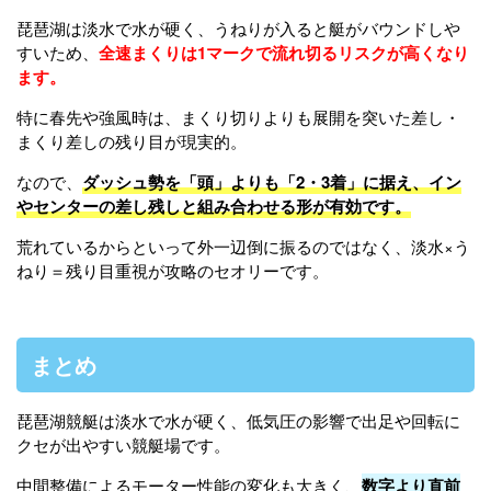
琵琶湖は淡水で水が硬く、うねりが入ると艇がバウンドしや
すいため、
全速まくりは1マークで流れ切るリスクが高くなり
ます。
特に春先や強風時は、まくり切りよりも展開を突いた差し・
まくり差しの残り目が現実的。
なので、
ダッシュ勢を「頭」よりも「2・3着」に据え、イン
やセンターの差し残しと組み合わせる形が有効です。
荒れているからといって外一辺倒に振るのではなく、淡水×う
ねり＝残り目重視が攻略のセオリーです。
まとめ
琵琶湖競艇は淡水で水が硬く、低気圧の影響で出足や回転に
クセが出やすい競艇場です。
中間整備によるモーター性能の変化も大きく、
数字より直前