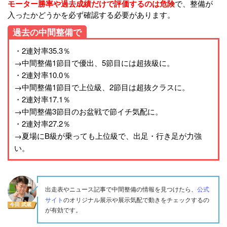
モーター勝率や過去成績だけで評価するのは危険
で、整備が
入ったかどうかを必ず確認する必要があります。
過去の中間整備で
・2連対率35.3％
→中間整備1節目で優出、5節目には超抜級に。
・2連対率10.0％
→中間整備1節目で上位級、2節目は超抜クラスに。
・2連対率17.1％
→中間整備3節目のお盆戦で節イチ気配に。
・2連対率27.2％
→夏場にB級が乗っても上位級で、出足・行き足が力強
い。
公式
出走表やニュース記事で中間整備の情報を見つけたら、
サイト
のオリジナル展示や展示気配で動きをチェックするの
今田 武蔵
が有効です。