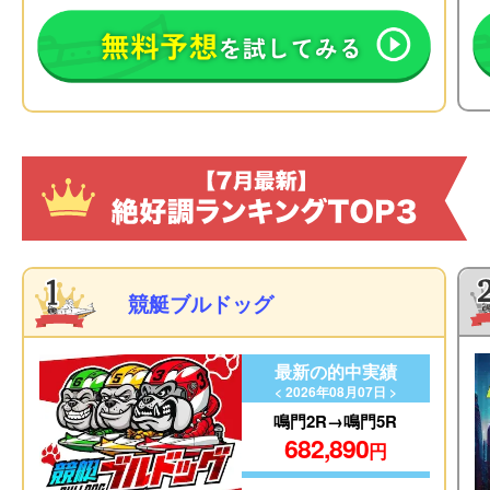
競艇ブルドッグ
最新の的中実績
< 2026年08月07日 >
鳴門2R→鳴門5R
682,890
円