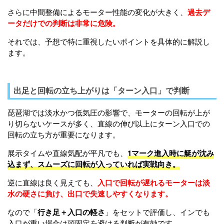
さらに中間整備によるモーター性能の変化が大きく、
過去デ
ータだけでの判断は非常に危険。
それでは、予想で特に重視したいポイントを具体的に解説し
ます。
出足と回転の立ち上がりは「ターン入口」で判断
琵琶湖では淡水かつ低気圧の影響で、モーターの回転が上が
り切らないケースが多く、直線の伸び以上にターン入口での
回転の立ち方が重要になります。
展示タイムや直線気配が平凡でも、
1マーク進入時に艇が沈み
込まず、スムーズに回転が入っていれば実戦向き。
逆に直線は良く見えても、
入口で回転が遅れるモーターは淡
水の硬さに負け、出口で失速しやすくなります。
なので「
行き足＋入口の軽さ
」をセットで評価し、インでも
入口が重い場合は頭固定を避ける判断が有効です。