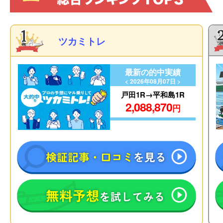
ツカミトレ
最新の的中実績
< 2026年08月07日 >
戸田1R→平和島1R
2,088,870
円