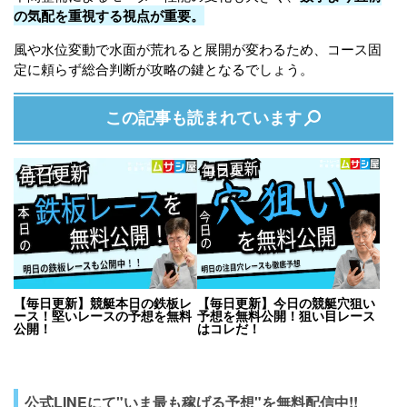
の気配を重視する視点が重要。
風や水位変動で水面が荒れると展開が変わるため、コース固
定に頼らず総合判断が攻略の鍵となるでしょう。
この記事も読まれています
コラム
コラム
【毎日更新】競艇本日の鉄板レ
【毎日更新】今日の競艇穴狙い
ース！堅いレースの予想を無料
予想を無料公開！狙い目レース
公開！
はコレだ！
公式LINEにて"いま最も稼げる予想"を無料配信中!!