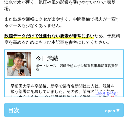
淡水で水が硬く、気圧や風の影響を受けやすいびわこ競艇
場。
また出足や回転にクセが出やすく、中間整備で機力が一変す
るケースも少なくありません。
数値データだけでは測れない要素が非常に多い
ため、予想精
度を高めるためにもぜひ本記事を参考にしてください。
今田武蔵
ボートレース・競艇予想ムサシ屋運営事務局運営責任
者
早稲田大学を卒業後、新卒で某有名新聞社に入社。競艇を
扱う部署に配属していました。その後、某有名競艇予想屋
...続きを読む
にスカウトされ、プロ競艇予想屋として活動。この時に
競
艇予想サイト
の存在を知り「
ボートレース・競艇予想ムサ
シ屋
」として検証を始めることに。現在競艇歴30年を迎
目次
open
え、競艇に使った金額は3,000万円を超えました。皆様に安
心して競艇を楽しんで頂けるよう日々尽力しています！