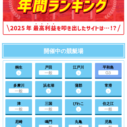
開催中の競艇場
桐生
戸田
江戸川
平和島
>
一般
>
G3
多摩川
浜名湖
蒲郡
常滑
一般
>
>
>
津
三国
びわこ
住之江
一般
一般
>
一般
尼崎
鳴門
丸亀
児島
>
一般
一般
一般