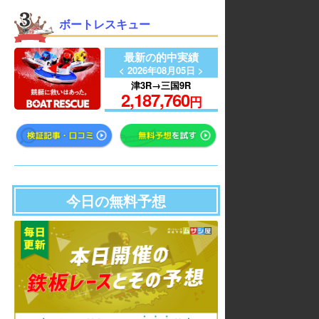
ボートレスキュー
最新の的中実績
< 2026年08月05日 >
津3R→三国9R
2,187,760
円
今日の無料予想