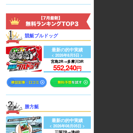
競艇ブルドッグ
最新の的中実績
< 2026年8月5日 >
宮島2R→多摩川3R
552,240
円
勝方艇
最新の的中実績
< 2026年08月05日 >
三国7R→津4R