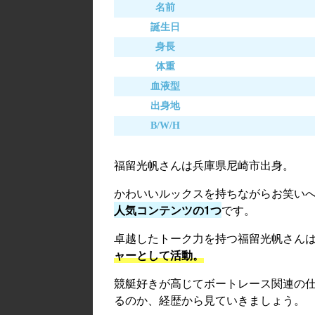
名前
誕生日
身長
体重
血液型
出身地
B/W/H
福留光帆さんは兵庫県尼崎市出身。
かわいいルックスを持ちながらお笑い
人気コンテンツの1つ
です。
卓越したトーク力を持つ福留光帆さん
ャーとして活動。
競艇好きが高じてボートレース関連の
るのか、経歴から見ていきましょう。