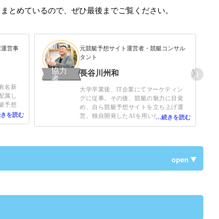
もまとめているので、ぜひ最後までご覧ください。
屋運営事
元競艇予想サイト運営者・競艇コンサル
タント
協力
長谷川州和
者
有名新
大学卒業後、IT企業にてマーケティン
配属し
グに従事。その後、競艇の魅力に目覚
艇予想
め、自ら競艇予想サイトを立ち上げ運
想屋と
営。独自開発したAIを用いた予想で、
イト
の
累計1,000人以上
のユーザーを集める
艇予想
人気サイトへ成長。その後、運営を他
こと
社に譲渡し、現在は競艇業界全体を盛
艇に使
り上げるコンサルタントとして活躍
open
した。皆
中。
けるよ