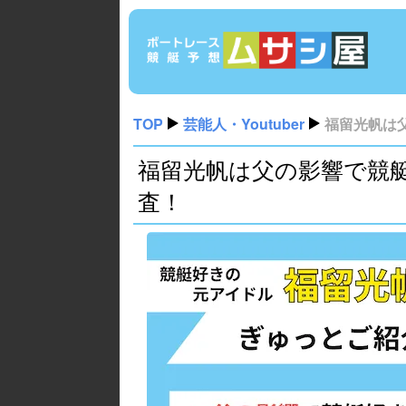
TOP
芸能人・Youtuber
福留光帆は
福留光帆は父の影響で競
査！