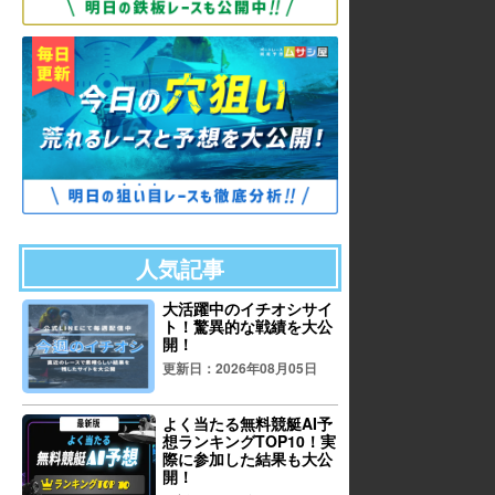
人気記事
大活躍中のイチオシサイ
ト！驚異的な戦績を大公
開！
更新日：2026年08月05日
よく当たる無料競艇AI予
想ランキングTOP10！実
際に参加した結果も大公
開！