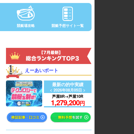
競艇場攻略
競艇予想サイト一覧
えーあいボート
最新の的中実績
< 2026年08月05日 >
芦屋8R→芦屋10R
1,279,200
円