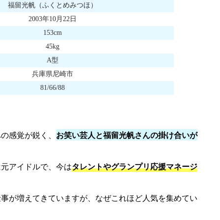
福留光帆（ふくとめみつほ）
2003年10月22日
153cm
45kg
A型
兵庫県尼崎市
81/66/88
への感覚が鋭く、
お笑い芸人と福留光帆さんの掛け合いが
は元アイドルで、今は
タレントやグランプリ応援マネージ
仕事が増えてきていますが、なぜこれほど人気を集めてい