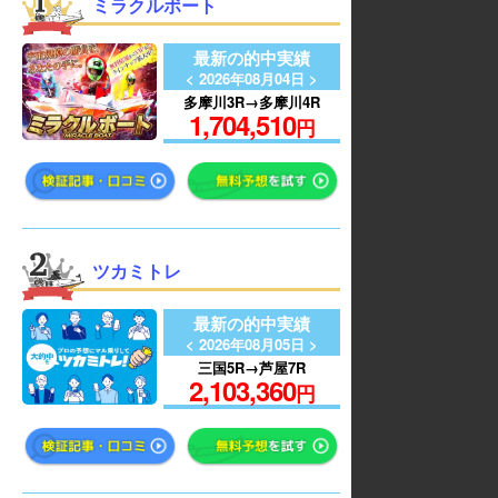
ミラクルボート
最新の的中実績
< 2026年08月04日 >
多摩川3R→多摩川4R
1,704,510
円
ツカミトレ
最新の的中実績
< 2026年08月05日 >
三国5R→芦屋7R
2,103,360
円