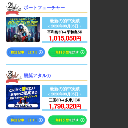
ボートフューチャー
最新の的中実績
< 2026年08月05日 >
平和島3R→平和島5R
1,015,050
円
競艇アタルカ
最新の的中実績
< 2026年08月05日 >
三国8R→多摩川3R
1,798,320
円