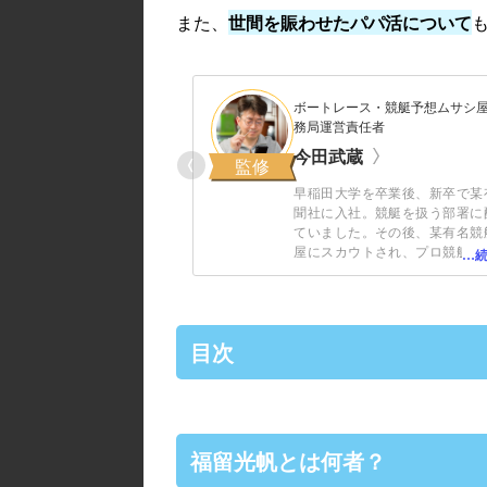
また、
世間を賑わせた
パパ活
について
ボートレース・競艇予想ムサシ
務局運営責任者
今田武蔵
監修
早稲田大学を卒業後、新卒で某
聞社に入社。競艇を扱う部署に
ていました。その後、某有名競
屋にスカウトされ、プロ競艇予
競艇予想サ
して活動。この時に
ボートレース・競
存在を知り「
ムサシ屋
」として検証を始める
に。現在競艇歴30年を迎え、競
目次
った金額は3,000万円を超えま
様に安心して競艇を楽しんで頂
う日々尽力しています！
福留光帆とは何者？