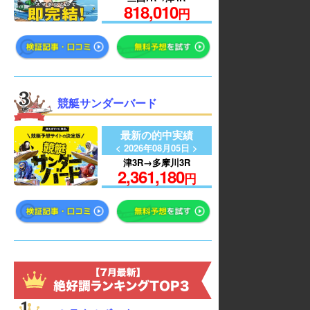
818,010
円
競艇サンダーバード
最新の的中実績
< 2026年08月05日 >
津3R→多摩川3R
2,361,180
円