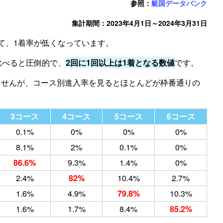
参照：
艇国データバンク
集計期間：2023年4月1日～2024年3月31日
て、1着率が低くなっています。
比べると圧倒的で、
2回に1回以上は1着となる数値
です。
ませんが、コース別進入率を見るとほとんどが枠番通りの
3コース
4コース
5コース
6コース
0.1%
0%
0%
0%
8.1%
2%
0.1%
0%
86.6%
9.3%
1.4%
0%
2.4%
82%
10.4%
2.7%
1.6%
4.9%
79.8%
10.3%
1.6%
1.7%
8.4%
85.2%