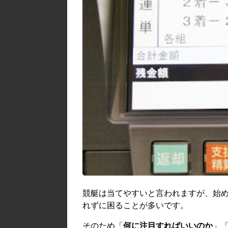
競艇は当てやすいと言われますが、始
れずに困ることが多いです。
そのため「
何に注目すればいいのか
」