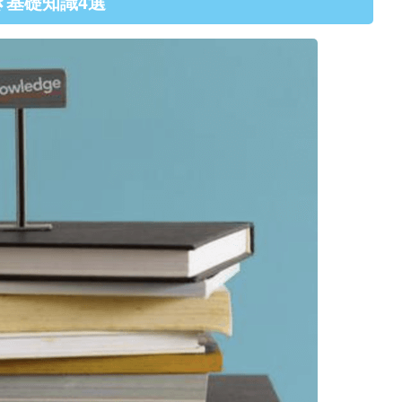
き基礎知識4選