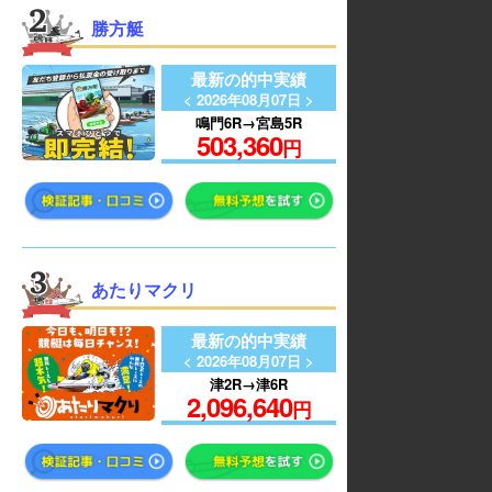
勝方艇
最新の的中実績
< 2026年08月07日 >
鳴門6R→宮島5R
503,360
円
あたりマクリ
最新の的中実績
< 2026年08月07日 >
津2R→津6R
2,096,640
円