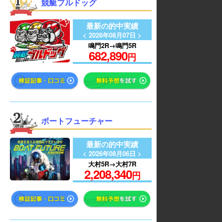
競艇ブルドッグ
最新の的中実績
< 2026年08月07日 >
鳴門2R→鳴門5R
682,890
円
ボートフューチャー
最新の的中実績
< 2026年08月06日 >
大村5R→大村7R
2,208,340
円