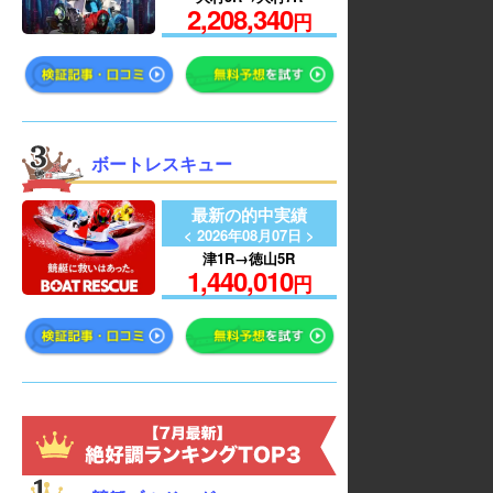
2,208,340
円
ボートレスキュー
最新の的中実績
< 2026年08月07日 >
津1R→徳山5R
1,440,010
円