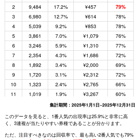
2
9,484
17.2%
¥457
79%
3
6,980
12.7%
¥614
78%
4
5,039
9.2%
¥853
78%
5
3,861
7.0%
¥1,079
76%
6
3,246
5.9%
¥1,310
77%
7
2,354
4.3%
¥1,686
72%
8
1,892
3.4%
¥2,000
69%
9
1,720
3.1%
¥2,312
72%
10
1,323
2.4%
¥2,765
66%
11
1,019
1.9%
¥3,267
60%
12
844
1.5%
¥3,795
58%
集計期間：2025年1月1日~2025年12月31日
13
637
1.2%
¥4,377
51%
このデータを見ると、1番人気の出現率は25.9%と非常に高
14
547
1.0%
¥4,965
49%
く、3連複が当たりやすい券種であることが分かります。
15
460
0.8%
¥5,496
46%
ただ、注目すべきなのは回収率で、最も高い2番人気でも79%