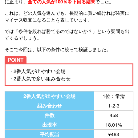
に止まり、
全ての人気が100％を下回る結果
でした。
16
444
0.8%
¥6,251
50%
17
337
0.6%
¥7,190
44%
これは、どの人気を選んでも、長期的に買い続ければ確実に
マイナス収支になることを表しています。
18
250
0.5%
¥8,389
38%
19
211
0.4%
¥10,701
41%
では「条件を絞れば勝てるのではないか？」という疑問も出
てくるでしょう。
20
149
0.3%
¥13,364
36%
そこで今回は、以下の条件に絞って検証しました。
POINT
・2番人気が出やすい会場
・2番人気で多い組み合わせ
2番人気が出やすい会場
1位：常滑
組み合わせ
1-2-3
件数
458
出現率
18.01%
平均配当
¥463