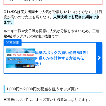
G1やSGは実力者同士で人気が分散しやすいだけでなく、注目
度が高いので売上も高くなり、
人気決着でも配当に期待でき
ます。
ルーキー戦や女子戦も同様に人気が分散しやすいため、三連
複4艇ボックスとの相性が抜群です。
関連記事
競艇のボックス買い必勝法5選！
何通りかを計算する方法も伝
授！
1,000円〜2,000円の配当を狙うオッズ買い
三連複においては、オッズ買いも必勝法になりえます。