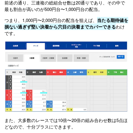
前述の通り、三連複の総組合せ数は20通りであり、その中で
最も割合が高いのが500円台〜1,000円台の配当。
つまり、1,000円〜2,000円台の配当を狙えば、
当たる期待値を
損ない過ぎず堅い決着から穴目の決着までカバーできる
わけ
です。
また、大多数のレースでは10倍〜20倍の組み合わせ数は5点ほ
どなので、十分プラスにできます。