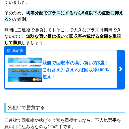
ていました。
そのため、
均等分配でプラスにするなら5点以下の点数に抑え
る
のが鉄則。
無闇に三連複で勝負してもそこまで大きなプラスは期待でき
ないので、
無駄な買い目は省いて回収率や稼げる金額を重視
して勝負
しましょう。
関連記事
競艇で回収率の高い買い方6選！
これさえ押さえれば回収率100％
超え！
穴狙いで勝負する
三連複で回収率や稼げる金額を重視するなら、不人気選手を
買い目に組み込むのも1つの手です。