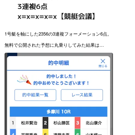
1号艇を軸にした2356の3連複フォーメーション6点。
無料で公開された予想に丸乗りしてみた結果は…