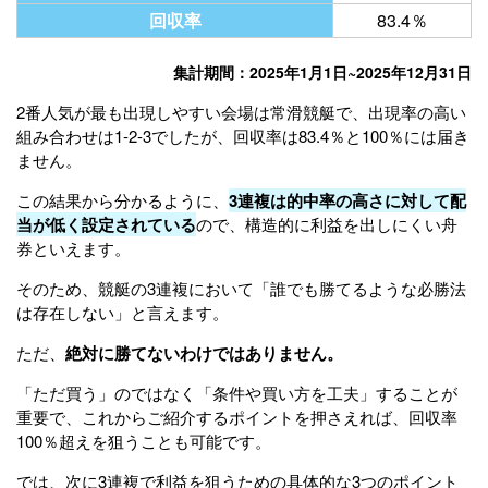
回収率
83.4％
集計期間：2025年1月1日~2025年12月31日
2番人気が最も出現しやすい会場は常滑競艇で、出現率の高い
組み合わせは1-2-3でしたが、回収率は83.4％と100％には届き
ません。
この結果から分かるように、
3連複は的中率の高さに対して配
当が低く設定されている
ので、構造的に利益を出しにくい舟
券といえます。
そのため、競艇の3連複において「誰でも勝てるような必勝法
は存在しない」と言えます。
ただ、
絶対に勝てないわけではありません。
「ただ買う」のではなく「条件や買い方を工夫」することが
重要で、これからご紹介するポイントを押さえれば、回収率
100％超えを狙うことも可能です。
では、次に3連複で利益を狙うための具体的な3つのポイント