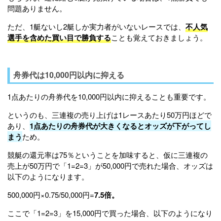
問題ありません。
ただ、1艇ないし2艇しか実力者がいないレースでは、
不人気
選手を含めた買い目で勝負する
ことも覚えておきましょう。
舟券代は10,000円以内に抑える
1点あたりの舟券代を10,000円以内に抑えることも重要です。
というのも、三連複の売り上げは1レースあたり50万円ほどで
あり、
1点あたりの舟券代が大きくなるとオッズが下がってし
まう
ため。
競艇の還元率は75％ということを加味すると、仮に三連複の
売上が50万円で「1=2=3」が50,000円で売れた場合、オッズは
以下のようになります。
500,000円×0.75/50,000円=
7.5倍。
ここで「1=2=3」を15,000円で買った場合、以下のようになり