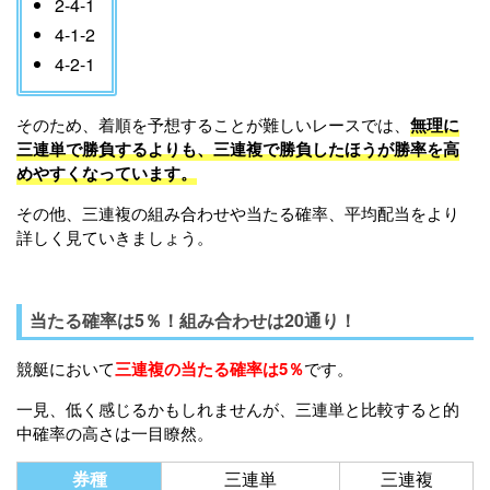
2-4-1
4-1-2
4-2-1
そのため、着順を予想することが難しいレースでは、
無理に
三連単で勝負するよりも、三連複で勝負したほうが勝率を高
めやすくなっています。
その他、三連複の組み合わせや当たる確率、平均配当をより
詳しく見ていきましょう。
当たる確率は5％！組み合わせは20通り！
競艇において
三連複の当たる確率は5％
です。
一見、低く感じるかもしれませんが、三連単と比較すると的
中確率の高さは一目瞭然。
券種
三連単
三連複