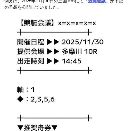
例えば、2025年11月30日の三国10Rにて「
競艇会議
」が下記
の予想を公開していました。