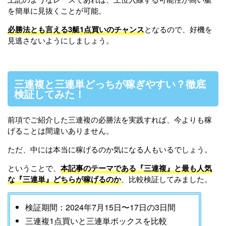
を簡単に見抜くことが可能。
必勝法とも言える3艇1点買いのチャンス
となるので、好機を
見逃さないようにしましょう。
三連複と三連単どっちが稼ぎやすい？徹底
検証してみた！
前項でご紹介した三連複の必勝法を実践すれば、今よりも稼
げることは間違いありません。
ただ、中には本当に稼げるのか気になる人もいるでしょう。
ということで、
本記事のテーマである『三連複』と最も人気
な『三連単』どちらが稼げるのか
、比較検証してみました。
検証期間：2024年7月15日〜17日の3日間
三連複1点買いと三連単ボックスを比較