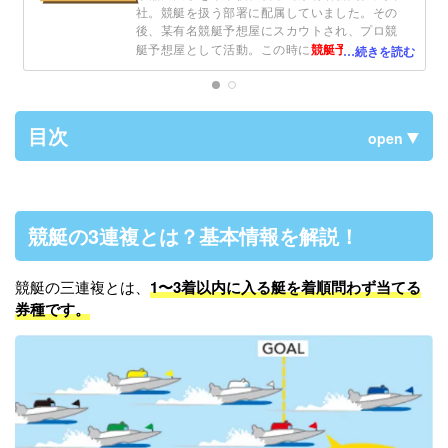
社。競艇を扱う部署に配属していました。その
後、某有名競艇予想屋にスカウトされ、プロ競
競艇予想サイト
艇予想屋として活動。この時に
ボートレース・競艇予想ムサシ
の存在を知り「
屋
」として検証を始めることに。現在競艇歴30
年を迎え、競艇に使った金額は3,000万円を超え
ました。皆様に安心して競艇を楽しんで頂ける
目次
open
よう日々尽力しています！
競艇の3連複とは？基本情報を解説！
競艇の三連複とは、
1〜3着以内に入る艇を着順問わず当てる
券種です。