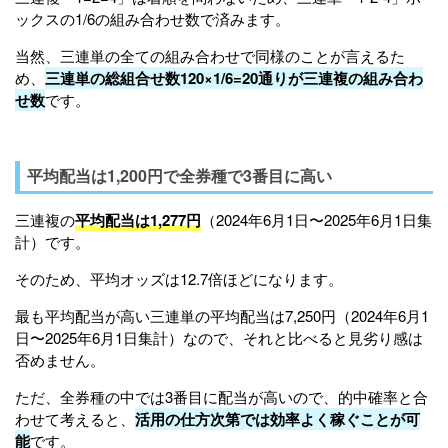
ックスの1/6の組み合わせ数で済みます。
当然、三連単の全ての組み合わせで同様のことが言えるた
め、
三連単の総組合せ数120×1/6=20通りが三連複の組み合わ
せ数
です。
平均配当は1,200円で全券種で3番目に高い
三連複の
平均配当は1,277円
（2024年6月1日〜2025年6月1日集
計）です。
そのため、平均オッズは12.7倍ほどになります。
最も平均配当が高い三連単の平均配当は7,250円（2024年6月1
日〜2025年6月1日集計）なので、それと比べると見劣り感は
否めません。
ただ、全券種の中では3番目に配当が高いので、的中確率と合
わせて考えると、
活用の仕方次第では効率よく稼ぐことが可
能
です。