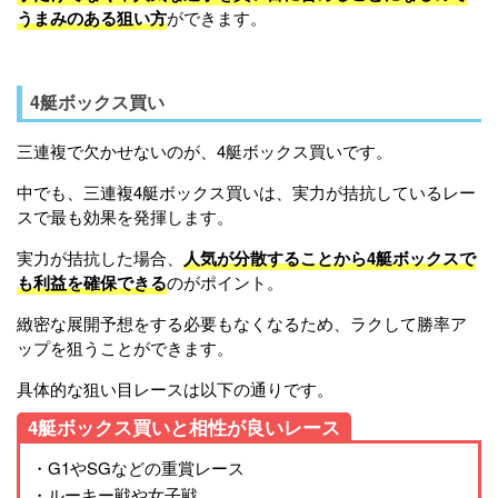
うまみのある狙い方
ができます。
4艇ボックス買い
三連複で欠かせないのが、4艇ボックス買いです。
中でも、三連複4艇ボックス買いは、実力が拮抗しているレー
スで最も効果を発揮します。
実力が拮抗した場合、
人気が分散することから4艇ボックスで
も利益を確保できる
のがポイント。
緻密な展開予想をする必要もなくなるため、ラクして勝率ア
ップを狙うことができます。
具体的な狙い目レースは以下の通りです。
4艇ボックス買いと相性が良いレース
・G1やSGなどの重賞レース
・ルーキー戦や女子戦