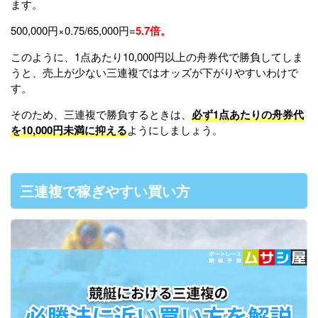
ます。
500,000円×0.75/65,000円=
5.7倍。
このように、1点あたり10,000円以上の舟券代で勝負してしま
うと、売上が少ない三連複ではオッズが下がりやすいわけで
す。
そのため、三連複で勝負するときは、
必ず1点あたりの舟券代
を10,000円未満に抑える
ようにしましょう。
三連複で稼ぎやすい買い方