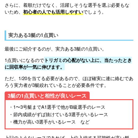
さらに、着順だけでなく、活躍しそうな選手を選ぶ必要もな
いため、
初心者の人でも活用しやすい
でしょう。
実力ある3艇の1点買い
最後にご紹介するのが、実力ある3艇の1点買い。
1点買いになるので
トリガミの心配がない上に、当たったとき
に回収率が一気に伸びます。
ただ、1/20を当てる必要があるので、ほぼ確実に連に絡むであ
ろう実力者が3艇絞れていることが必要条件です。
3艇の1点買いと相性が良いレース
・1〜3号艇までA1選手で他がB級選手のレース
・節内成績がずば抜けている3選手がいるレース
・機力が高い3選手がいるレース など
上記のようなレースであれば、上位入線する可能性が高い艇