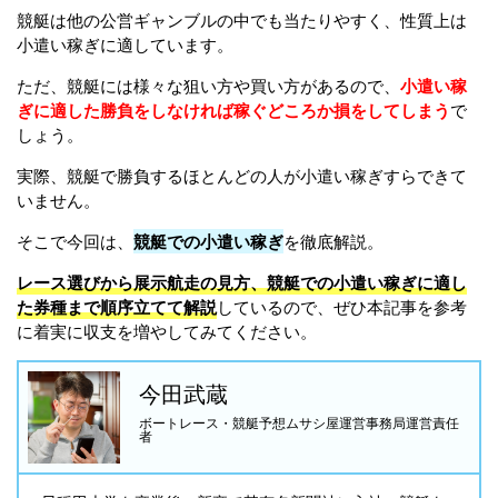
競艇は他の公営ギャンブルの中でも当たりやすく、性質上は
小遣い稼ぎに適しています。
ただ、競艇には様々な狙い方や買い方があるので、
小遣い稼
ぎに適した勝負をしなければ稼ぐどころか損をしてしまう
で
しょう。
実際、競艇で勝負するほとんどの人が小遣い稼ぎすらできて
いません。
そこで今回は、
競艇
での
小遣い稼ぎ
を徹底解説。
レース選びから展示航走の見方、競艇での小遣い稼ぎに適し
た券種まで順序立てて解説
しているので、ぜひ本記事を参考
に着実に収支を増やしてみてください。
今田武蔵
ボートレース・競艇予想ムサシ屋運営事務局運営責任
者