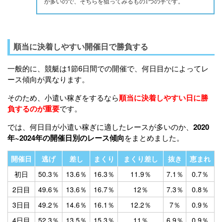
が多いので、そちらを狙ってみるもの1つの手です。
順当に決着しやすい開催日で勝負する
一般的に、競艇は1節6日間での開催で、何日目かによってレ
ース傾向が異なります。
そのため、小遣い稼ぎをするなら
順当に決着しやすい日に勝
負するのが重要
です。
では、何日目が小遣い稼ぎに適したレースが多いのか、
2020
年~2024年の開催日別のレース傾向
をまとめました。
開催日
逃げ
差し
まくり
まくり差し
抜き
恵まれ
初日
50.3％
13.6％
16.3％
11.9％
7.1％
0.7％
2日目
49.6％
13.6％
16.7％
12％
7.3％
0.8％
3日目
49.2％
14.6％
16.1％
12.2％
7％
0.9％
4日目
52.3％
13.5％
15.3％
11％
6.9％
0.9％