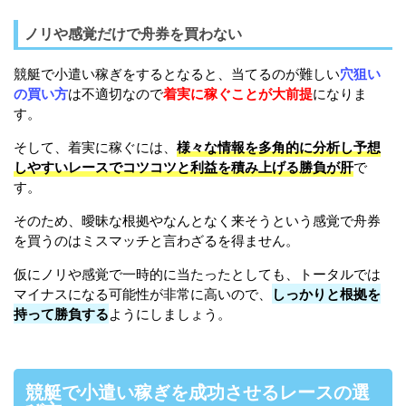
ノリや感覚だけで舟券を買わない
競艇で小遣い稼ぎをするとなると、当てるのが難しい
穴狙い
の買い方
は不適切なので
着実に稼ぐことが大前提
になりま
す。
そして、着実に稼ぐには、
様々な情報を多角的に分析し予想
しやすいレースでコツコツと利益を積み上げる勝負が肝
で
す。
そのため、曖昧な根拠やなんとなく来そうという感覚で舟券
を買うのはミスマッチと言わざるを得ません。
仮にノリや感覚で一時的に当たったとしても、トータルでは
マイナスになる可能性が非常に高いので、
しっかりと根拠を
持って勝負する
ようにしましょう。
競艇で小遣い稼ぎを成功させるレースの選