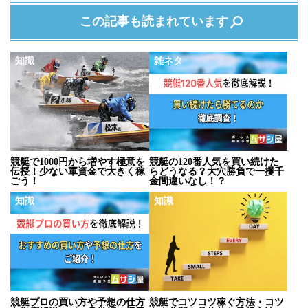
この記事も読まれています
知識
雑ネタ
競艇で1000円から増やす極意を
競艇の120番人気を買い続けた
伝授！少ない軍資金で大きく稼
らどうなる？大穴勝負で一攫千
ごう！
金間違いなし！？
知識
知識
競艇プロの買い方や予想の仕方
競艇でコツコツ稼ぐ方法・コツ