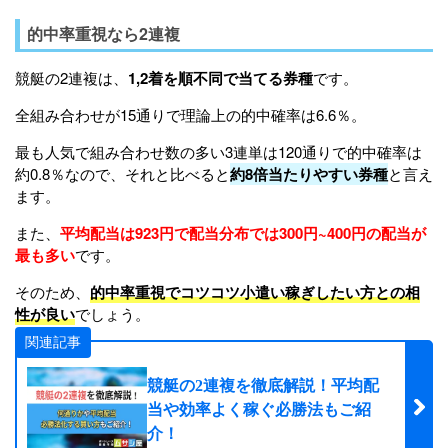
的中率重視なら2連複
競艇の2連複は、
1,2着を順不同で当てる券種
です。
全組み合わせが15通りで理論上の的中確率は6.6％。
最も人気で組み合わせ数の多い3連単は120通りで的中確率は
約0.8％なので、それと比べると
約8倍当たりやすい券種
と言え
ます。
また、
平均配当は923円で配当分布では300円~400円の配当が
最も多い
です。
そのため、
的中率重視でコツコツ小遣い稼ぎしたい方との相
性が良い
でしょう。
関連記事
競艇の2連複を徹底解説！平均配
当や効率よく稼ぐ必勝法もご紹
介！