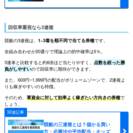
回収率重視なら3連複
競艇の3連複は、
1~3着を順不同で当てる券種
です。
全組み合わせが20通りで理論上の的中確率は5％。
3連単と比較すると約6倍ほど当たりやすく、
点数を絞った勝
負がしやすい
ので回収率に期待ができます。
また、600円~1,999円の配当がボリュームゾーンで、2連複よ
りも稼ぎやすいのも特徴。
そのため、
軍資金に対して効率よく稼ぎたい方向きの券種
で
しょう。
関連記事
競艇の三連複とは？儲かる買い
方・必勝法や平均配当・オッズ