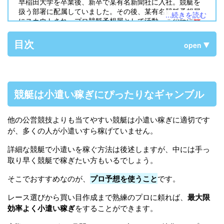
早稲田大学を卒業後、新卒で某有名新聞社に入社。競艇を
扱う部署に配属していました。その後、某有名競艇予想屋
...続きを読む
にスカウトされ、プロ競艇予想屋として活動。この時に
競
艇予想サイト
の存在を知り「
ボートレース・競艇予想ムサ
シ屋
」として検証を始めることに。現在競艇歴30年を迎
目次
open
え、競艇に使った金額は3,000万円を超えました。皆様に安
心して競艇を楽しんで頂けるよう日々尽力しています！
競艇は小遣い稼ぎにぴったりなギャンブル
他の公営競技よりも当てやすい競艇は小遣い稼ぎに適切です
が、多くの人が小遣いすら稼げていません。
詳細な競艇で小遣いを稼ぐ方法は後述しますが、中には手っ
取り早く競艇で稼ぎたい方もいるでしょう。
そこでおすすめなのが、
プロ予想を使うこと
です。
レース選びから買い目作成まで熟練のプロに頼れば、
最大限
効率よく小遣い稼ぎ
をすることができます。