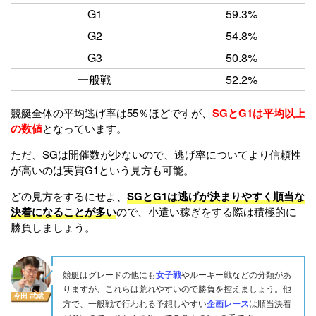
G1
59.3%
G2
54.8%
G3
50.8%
一般戦
52.2%
競艇全体の平均逃げ率は55％ほどですが、
SGとG1は平均以上
の数値
となっています。
ただ、SGは開催数が少ないので、逃げ率についてより信頼性
が高いのは実質G1という見方も可能。
どの見方をするにせよ、
SGとG1は逃げが決まりやすく順当な
決着になることが多い
ので、小遣い稼ぎをする際は積極的に
勝負しましょう。
女子戦
競艇はグレードの他にも
やルーキー戦などの分類があ
りますが、これらは荒れやすいので勝負を控えましょう。他
今田 武蔵
企画レース
方で、一般戦で行われる予想しやすい
は順当決着