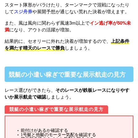
スタート隊形がバラけたり、ターンマークで混戦になったり
して
スジ舟券
や展開予想が通じない荒れた決着が増えます。
また、風は風向に関わらず風速3m以上で
イン逃げ率が50%未
満
になり、アウトの活躍が増加。
結果的に、セオリーに外れた決着が増加するので、
上記条件
を満たす晴天のレースで勝負
しましょう。
競艇の小遣い稼ぎで重要な展示航走の見方
レース選びができたら、
そのレースが鉄板レースになりやす
いか展示航走で確認
しましょう。
競艇の小遣い稼ぎで重要な展示航走の見方
前付けがあるか確認する
1号艇と他艇のモーター気配を確認する