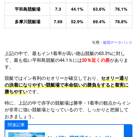
平和島競艇場
7.3
44.1%
63.6%
76.1%
多摩川競艇場
7.69
52.9%
69.4%
78.8%
浜名湖競艇場
7.69
52.2%
70.4%
79.1%
引用：
艇国データバンク
蒲郡競艇場
7.94
56.9%
73.2%
81.7%
上記の中で、最もイン1着率が高い徳山競艇の63.3%に対し
常滑競艇場
8.08
58.5%
75.0%
83.4%
て、最も低い平和島競艇の44.1％には
20％近くの差
がありま
す。
津競艇場
7.97
55.7%
74.4%
82.7%
競艇ではイン有利のセオリーが確立しており、
セオリー通り
三国競艇場
7.86
53.4%
72.7%
81.9%
の決着になりやすい競艇場で本命狙いの勝負をすると着実に
勝ちやすい
です。
びわこ競艇場
7.88
53.6%
72.4%
82.3%
特に、上記の中で赤字の競艇場は勝率・1着率の観点からイン
が非常に強い競艇場となっているので、しっかりと把握して
住之江競艇場
8.09
59.9%
75.1%
83.3%
おきましょう。
尼崎競艇場
8.05
58.4%
74.8%
82.8%
関連記事
鳴門競艇場
7.42
47.1%
65.6%
77.0%