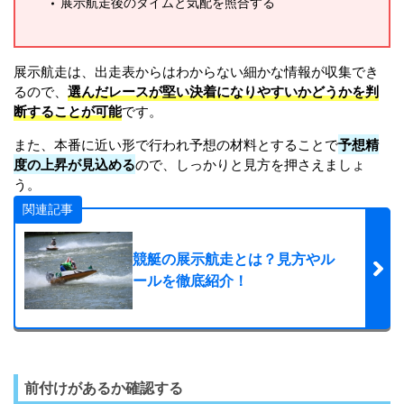
展示航走後のタイムと気配を照合する
展示航走は、出走表からはわからない細かな情報が収集でき
るので、
選んだレースが堅い決着になりやすいかどうかを判
断することが可能
です。
また、本番に近い形で行われ予想の材料とすることで
予想精
度の上昇が見込める
ので、しっかりと見方を押さえましょ
う。
関連記事
競艇の展示航走とは？見方やル
ールを徹底紹介！
前付けがあるか確認する