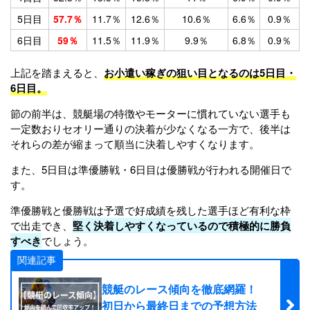
5日目
57.7％
11.7％
12.6％
10.6％
6.6％
0.9％
6日目
59％
11.5％
11.9％
9.9％
6.8％
0.9％
上記を踏まえると、
お小遣い稼ぎの狙い目となるのは5日目・
6日目。
節の前半は、競艇場の特徴やモーターに慣れていない選手も
一定数おりセオリー通りの決着が少なくなる一方で、後半は
それらの差が縮まって順当に決着しやすくなります。
また、5日目は準優勝戦・6日目は優勝戦が行われる開催日で
す。
準優勝戦と優勝戦は予選で好成績を残した選手ほど有利な枠
で出走でき、
堅く決着しやすくなっているので積極的に勝負
すべき
でしょう。
関連記事
競艇のレース傾向を徹底網羅！
初日から最終日までの予想方法