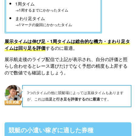
1周タイム
→1周するまでにかかったタイム
まわり足タイム
→1マークの旋回にかかったタイム
展示タイムは伸び足・1周タイムは総合的な機力・まわり足タ
イムは回り足を評価
するのに最適。
展示航走後のライブ配信で上記が表示され、自分の評価と照
らし合わせるとレース選びだけでなく予想の精度も上昇する
ので数値でも確認しましょう。
3つのタイムの他に競艇場によっては直線タイムもあります
出足と行き足を評価するのに最適
が、これは
です。
今田 武蔵
競艇の小遣い稼ぎに適した券種