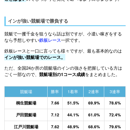
インが強い競艇場で勝負する
競艇で一攫千金を狙うなら話は別ですが、小遣い稼ぎをする
なら予想しやすい
鉄板レース
一択です。
鉄板レースと一口に言っても様々ですが、最も基本的なのは
インが強い競艇場でのレース。
ただ、全国24か所の競艇場のインの強さを把握している方は
ごく一部なので、
競艇場別の1コース成績
をまとめました。
競艇場
勝率
1着率
2連率
3連率
桐生競艇場
7.66
51.5%
69.9%
78.6%
戸田競艇場
7.12
44.1%
61.0%
72.4%
江戸川競艇場
7.62
48.9%
68.6%
79.6%