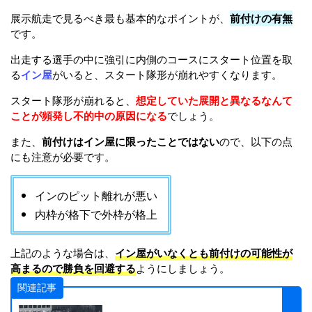
展示航走で見るべき最も基本的なポイントが、
前付けの有無
です。
出走する選手の中に強引に内側のコースにスタート位置を取
る
イン屋
がいると、スタート隊形が崩れやすくなります。
スタート隊形が崩れると、
想定していた展開と異なるなんて
ことが頻発し不的中の原因になる
でしょう。
また、
前付けはイン屋に限ったことではない
ので、以下の点
にも注意が必要です。
インのピット離れが悪い
内枠が格下で外枠が格上
上記のような場合は、
イン屋がいなくとも前付けの可能性が
高まるので勝負を回避する
ようにしましょう。
関連記事