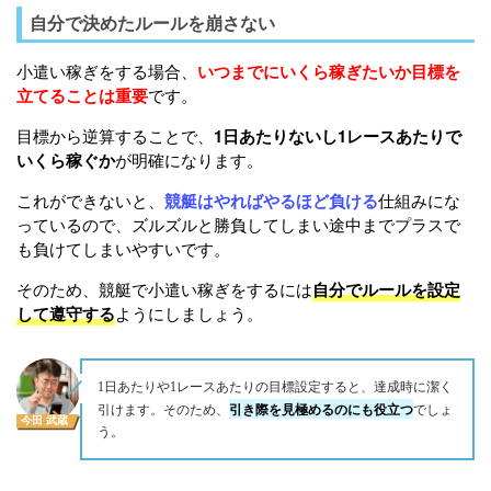
自分で決めたルールを崩さない
小遣い稼ぎをする場合、
いつまでにいくら稼ぎたいか目標を
立てることは重要
です。
目標から逆算することで、
1日あたりないし1レースあたりで
いくら稼ぐか
が明確になります。
これができないと、
競艇はやればやるほど負ける
仕組みにな
っているので、ズルズルと勝負してしまい途中までプラスで
も負けてしまいやすいです。
そのため、競艇で小遣い稼ぎをするには
自分でルールを設定
して遵守する
ようにしましょう。
1日あたりや1レースあたりの目標設定すると、達成時に潔く
引き際を見極めるのにも役立つ
引けます。そのため、
でしょ
今田 武蔵
う。