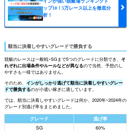
インが強い競艇場ランキングト
ップ10！5万レース以上を徹底分
丸亀競艇場
8.03
57.5%
75.4%
82.7%
析！
児島競艇場
8.02
56.5%
74.8%
83.2%
宮島競艇場
7.83
54.8%
71.9%
80.3%
徳山競艇場
8.42
63.3%
80.1%
87.4%
順当に決着しやすいグレードで勝負する
下関競艇場
8.2
60.4%
76.8%
84.8%
競艇のレースは一般戦~SGまで5つのグレードに分類でき、
そ
れぞれに出場条件やルールなどが異なる
ので当然、予想のし
若松競艇場
8.14
58.3%
75.9%
84.6%
やすさも一様ではありません。
芦屋競艇場
8.12
58.8%
75.1%
84.0%
そのため、
インがしっかり逃げて順当に決着しやすいグレー
ドで勝負する
のが小遣い稼ぎに適しています。
福岡競艇場
8
57.3%
74.2%
82.6%
では、順当に決着しやすいグレードは何か、2020年~2024年の
唐津競艇場
8.02
55.7%
74.5%
83.9%
グレード別逃げ率をまとめました。
大村競艇場
8.32
62.3%
78.7%
86.6%
グレード
逃げ率
SG
60%