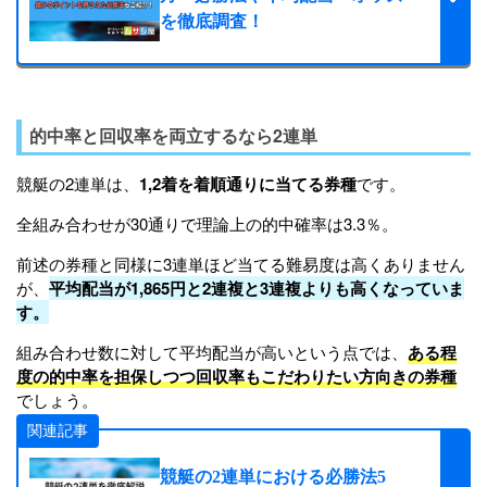
を徹底調査！
的中率と回収率を両立するなら2連単
競艇の2連単は、
1,2着を着順通りに当てる券種
です。
全組み合わせが30通りで理論上の的中確率は3.3％。
前述の券種と同様に3連単ほど当てる難易度は高くありません
が、
平均配当が1,865円と2連複と3連複よりも高くなっていま
す。
組み合わせ数に対して平均配当が高いという点では、
ある程
度の的中率を担保しつつ回収率もこだわりたい方向きの券種
でしょう。
関連記事
競艇の2連単における必勝法5