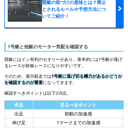
競艇の前づけの意味とは？禁止
とされるルールや予想方法につ
いてご紹介！
1号艇と他艇のモーター気配を確認する
競艇にはイン有利のセオリーがあり、基本的には1号艇が逃げ
るレースが鉄板レースになりやすいです。
そのため、展示航走では
1号艇に逃げ切る機力があるかどうか
を確認するのが重要
になってきます。
確認すべきポイントは以下の3点。
舟足
見るべきポイント
出足
初動の加速感
伸び足
1マークまでの加速感