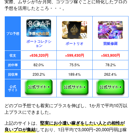
実際、ムサシが1か月間、コツコツ稼ぐことに特化したプロの
予想を活用したところ・・・。
プロ予想
ボートコレクシ
ボートリオ
競艇修羅
ョン
+636,320円
+599,430円
+563,900円
収支
82.0%
75.5%
78.2%
的中率
230.2%
189.4%
262.4%
回収率
公式
サイト
どのプロ予想でも着実にプラスを伸ばし、1か月で平均10万以
上プラスにできました。
上記のサイトは、
堅実にお小遣い稼ぎをしたい人との相性が
良いプロが集結
しており、1日平均で3,000円~20,000円弱は稼